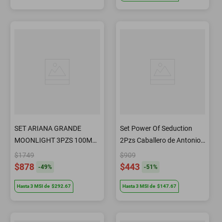
SET ARIANA GRANDE
Set Power Of Seduction
MOONLIGHT 3PZS 100ML
2Pzs Caballero de Antonio
EDP SPRAY/ BODY
Banderas
$1749
$909
SOUFFLE 100ML / BODY
$878
$443
-
49
%
-
51
%
MIST 118ML SPRAY
Hasta
3
MSI
de
$292.67
Hasta
3
MSI
de
$147.67