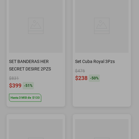
SET BANDERAS HER
Set Cuba Royal 3Pzs
SECRET DESIRE 2PZS
$476
$238
$831
-
50
%
$399
-
51
%
Hasta
3
MSI
de
$133