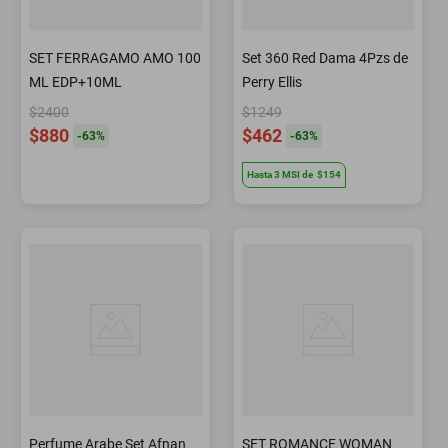
SET FERRAGAMO AMO 100
Set 360 Red Dama 4Pzs de
ML EDP+10ML
Perry Ellis
$2400
$1249
$880
$462
-
63
%
-
63
%
Hasta
3
MSI
de
$154
Perfume Arabe Set Afnan
SET ROMANCE WOMAN