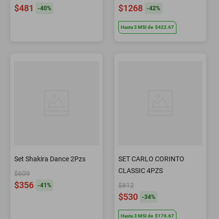
$481
$1268
-
40
%
-
42
%
Hasta
3
MSI
de
$422.67
Set Shakira Dance 2Pzs
SET CARLO CORINTO
CLASSIC 4PZS
$609
$356
$812
-
41
%
$530
-
34
%
Hasta
3
MSI
de
$176.67