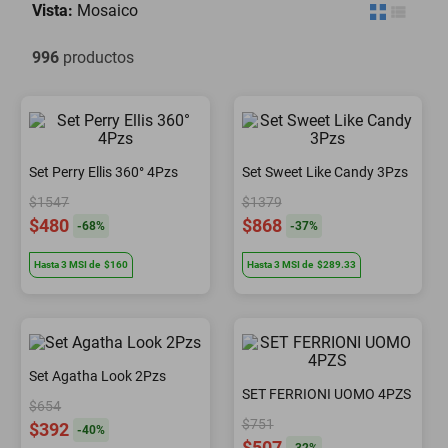
Vista:
Mosaico
996
productos
Set Perry Ellis 360° 4Pzs
Set Sweet Like Candy 3Pzs
$1547
$1379
$480
$868
-
68
%
-
37
%
Hasta
3
MSI
de
$160
Hasta
3
MSI
de
$289.33
Set Agatha Look 2Pzs
SET FERRIONI UOMO 4PZS
$654
$751
$392
-
40
%
$507