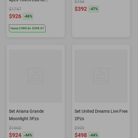
$744
Parfum/ Body Mist 118ml/
$392
$1747
-
47
%
Shower Gel 90ml/ 7.5ml
$926
-
46
%
Eau de Parfum
Hasta
3
MSI
de
$308.67
Set Ariana Grande
Set United Dreams Live Free
Moonlight 3Pzs
2Pzs
$1660
$903
$924
$498
-
44
%
-
44
%