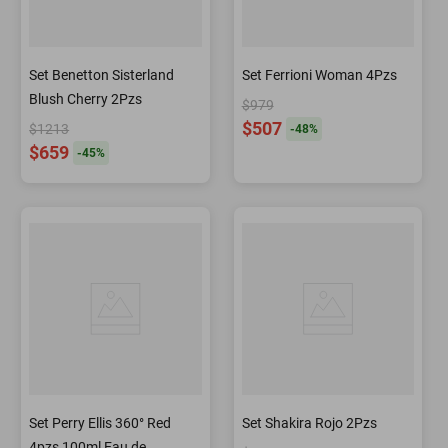
Set Benetton Sisterland
Set Ferrioni Woman 4Pzs
Blush Cherry 2Pzs
$979
$507
$1213
-
48
%
$659
-
45
%
Set Perry Ellis 360° Red
Set Shakira Rojo 2Pzs
4pzs 100ml Eau de