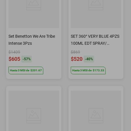
Set Benetton We Are Tribe
SET 360° VERY BLUE 4PZS
Intense 3Pzs
100ML EDT SPRAY/
SHOWER GEL 90ML/
$1409
$869
DESODORANTE 200ML
$605
$520
-
57
%
-
40
%
SPRAY/ 7.5ML EDT SPRAY
Hasta
3
MSI
de
$201.67
Hasta
3
MSI
de
$173.33