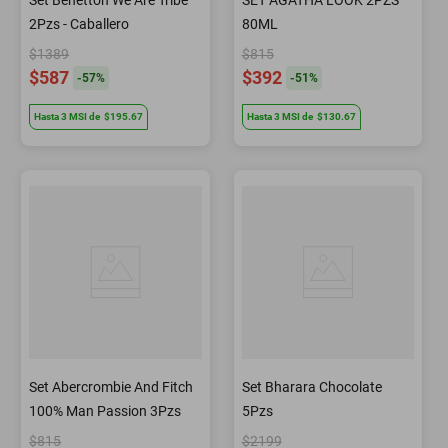
Set Benetton We Are Tribe
SET AGATHA LOOK 2PZS
2Pzs - Caballero
80ML
$1389
$815
$587
$392
-
57
%
-
51
%
Hasta
3
MSI
de
$195.67
Hasta
3
MSI
de
$130.67
Set Abercrombie And Fitch
Set Bharara Chocolate
100% Man Passion 3Pzs
5Pzs
$815
$2199