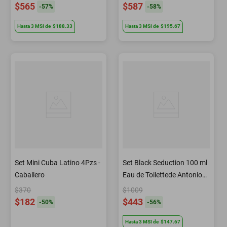
$565
$587
-
57
%
-
58
%
Hasta
3
MSI
de
$188.33
Hasta
3
MSI
de
$195.67
Set Mini Cuba Latino 4Pzs -
Set Black Seduction 100 ml
Caballero
Eau de Toilettede Antonio
Banderas
$370
$1009
$182
$443
-
50
%
-
56
%
Hasta
3
MSI
de
$147.67