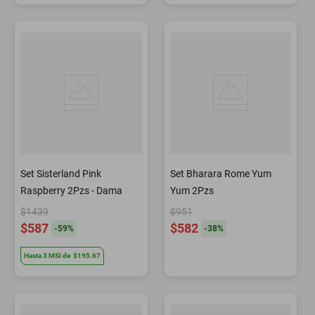
Set Sisterland Pink
Set Bharara Rome Yum
Raspberry 2Pzs - Dama
Yum 2Pzs
$1439
$951
$587
$582
-
59
%
-
38
%
Hasta
3
MSI
de
$195.67