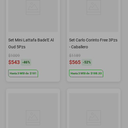
Set Mini Lattafa Bade'E Al
Set Carlo Corinto Free 3Pzs
Oud 5Pzs
- Caballero
$1009
$1189
$543
$565
-
46
%
-
52
%
Hasta
3
MSI
de
$181
Hasta
3
MSI
de
$188.33