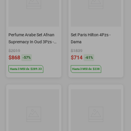
Perfume Arabe Set Afnan
Set Paris Hilton 4Pzs -
Supremacy In Oud 3Pzs -
Dama
Caballero
$2019
$1839
$868
$714
-
57
%
-
61
%
Hasta
3
MSI
de
$289.33
Hasta
3
MSI
de
$238