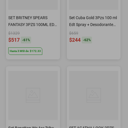
SET BRITNEY SPEARS
Set Cuba Gold 3Pzs 100 ml
FANTASY 3PZS 100ML EDP
Edt Spray + Desodorante
SPRAY/ SHOWER GEL
200 ml Spray + After Shave
$1329
$659
100ML/ CREMA
100 ml de Cuba
$517
$244
-
61
%
-
62
%
CORPORAL 100ML
Hasta
3
MSI
de
$172.33