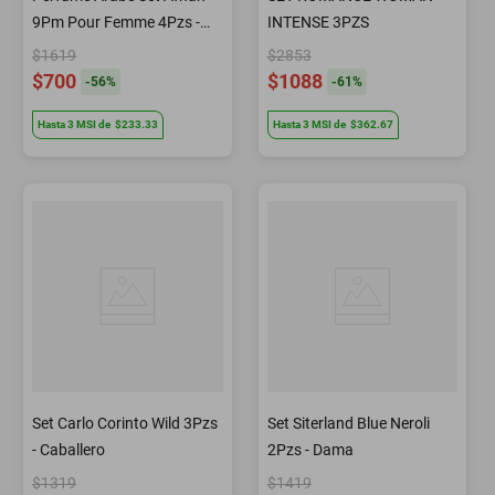
9Pm Pour Femme 4Pzs -
INTENSE 3PZS
Dama
$1619
$2853
$700
$1088
-
56
%
-
61
%
Hasta
3
MSI
de
$233.33
Hasta
3
MSI
de
$362.67
Set Carlo Corinto Wild 3Pzs
Set Siterland Blue Neroli
- Caballero
2Pzs - Dama
$1319
$1419