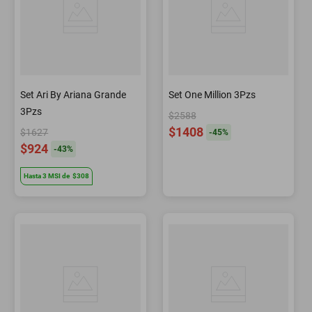
Set Ari By Ariana Grande
Set One Million 3Pzs
3Pzs
$2588
$1408
$1627
-
45
%
$924
-
43
%
Hasta
3
MSI
de
$308