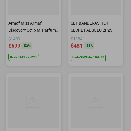
Armaf Miss Armaf
SET BANDERAS HER
Discovery Set 5 Ml Parfum
SECRET ABSOLU 2PZS
Mujer (8 Pcs)
$1499
$1084
$699
$481
-
53
%
-
55
%
Hasta
3
MSI
de
$233
Hasta
3
MSI
de
$160.33