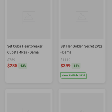
Set Cuba Heartbreaker
Set Her Golden Secret 2Pzs
Cubeta 4Pzs - Dama
- Dama
$759
$1119
$285
$399
-
62
%
-
64
%
Hasta
3
MSI
de
$133