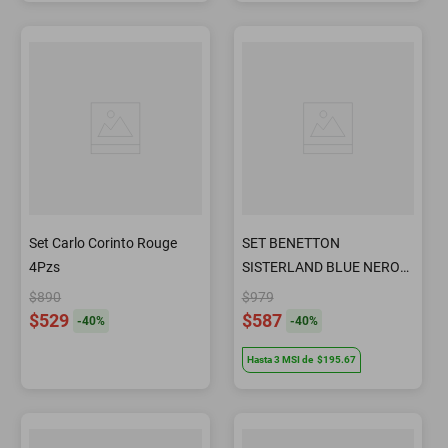
Set Carlo Corinto Rouge
SET BENETTON
4Pzs
SISTERLAND BLUE NEROLI
2PZS
$890
$979
$529
$587
-
40
%
-
40
%
Hasta
3
MSI
de
$195.67