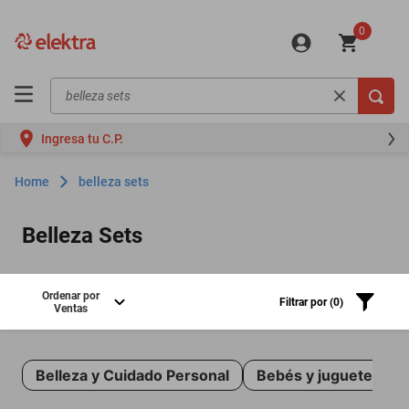
0
Buscar en Elektra...
Ingresa tu C.P.
belleza sets
Belleza Sets
Ordenar por
Filtrar
por (
0
)
Ventas
Belleza y Cuidado Personal
Bebés y juguetes