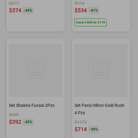
$677
$914
$374
$534
-
44
%
-
41
%
Hasta
3
MSI
de
$178
Set Shakira Fucsia 2Pzs
Set Paris Hilton Gold Rush
4 Pzs
$688
$392
$1173
-
43
%
$714
-
39
%