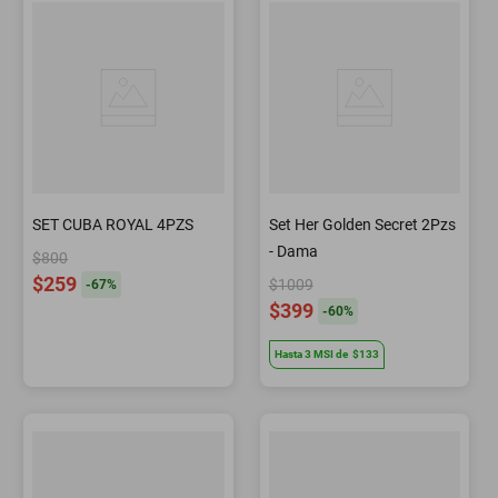
SET CUBA ROYAL 4PZS
Set Her Golden Secret 2Pzs
- Dama
$800
$259
$1009
-
67
%
$399
-
60
%
Hasta
3
MSI
de
$133