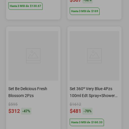
-
32
%
Hasta
3
MSI
de
$130.67
Hasta
3
MSI
de
$169
Set Be Delicious Fresh
Set 360º Very Blue 4Pzs
Blossom 2Pzs
100ml Edt Spray+Shower
Gel 90ml+Desodorante
$595
$1612
200ml Spray+7.5ml Edt
$312
$481
-
47
%
-
70
%
Spray
Hasta
3
MSI
de
$160.33