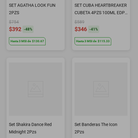
SET AGATHA LOOK FUN
SET CUBA HEARTBREAKER
2PZS
CUBETA 4PZS 100ML EDP /
DESODORANTE 200ML /
$754
$589
BODY LOTION 200ML /
$392
$346
-
48
%
-
41
%
35ML EDP SPRAY
Hasta
3
MSI
de
$130.67
Hasta
3
MSI
de
$115.33
Set Shakira Dance Red
Set Banderas The Icon
Midnight 2Pzs
2Pzs