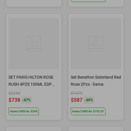
SET PARIS HILTON ROSE
Set Benetton Sisterland Red
RUSH 4PZS 100ML EDP
Rose 2Pzs - Dama
SPRAY/ BODY LOTION
$2244
$1479
90ML/ SHOWER GEL
$738
$587
-
67
%
-
60
%
90ML/ 10ML EDP SPRAY
Hasta
3
MSI
de
$246
Hasta
3
MSI
de
$195.67