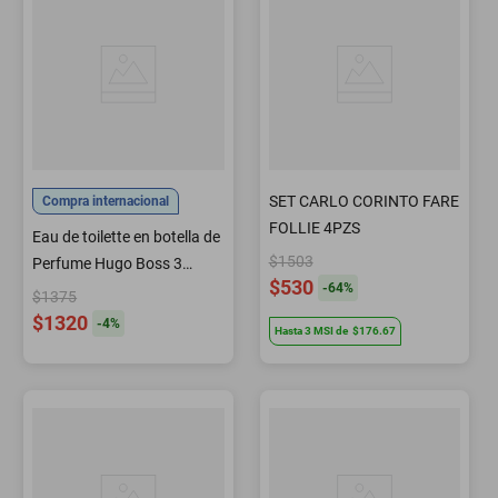
SET CARLO CORINTO FARE
Compra internacional
FOLLIE 4PZS
Eau de toilette en botella de
$1503
Perfume Hugo Boss 3
$530
-
64
%
unidades Set de regalo para
$1375
hombre
$1320
-
4
%
Hasta
3
MSI
de
$176.67