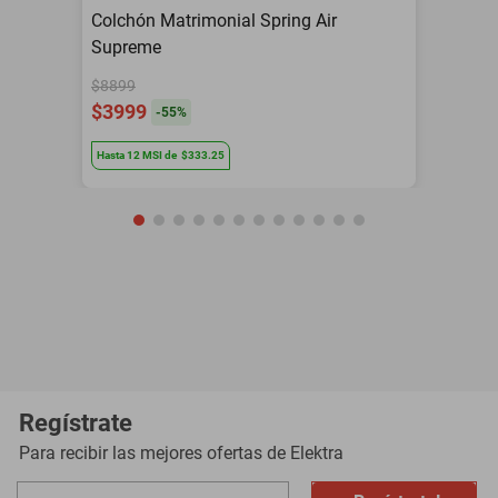
Colchón Matrimonial Spring Air
Supreme
$8899
$3999
-
55
%
Hasta
12
MSI
de
$333.25
Regístrate
Para recibir las mejores ofertas de
Elektra