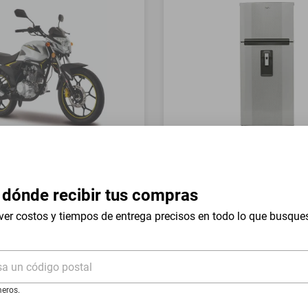
a Italika FT150 GTS Gris
Refrigerador Whirlpool 17 
Mount WT1736N Silver
 dónde recibir tus compras
$19,999
$9999
-
54
%
-
50
%
ver costos y tiempos de entrega precisos en todo lo que busque
I
Hasta
18
MSI
de
$555.5
sa un código postal
eros.