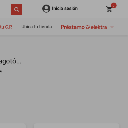
0
Inicia sesión
Ubica tu tienda
tu C.P.
gotó...
✨