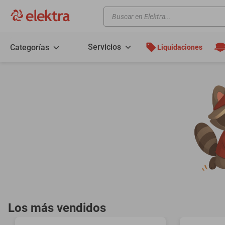
Buscar en Elektra...
TÉRMINOS MÁS BUSCADOS
motos
Servicios
Categorías
Liquidaciones
moto
celulares
iphones
refrigeradores
lavadoras
colchones
salas
motoneta
oppo
Los más vendidos