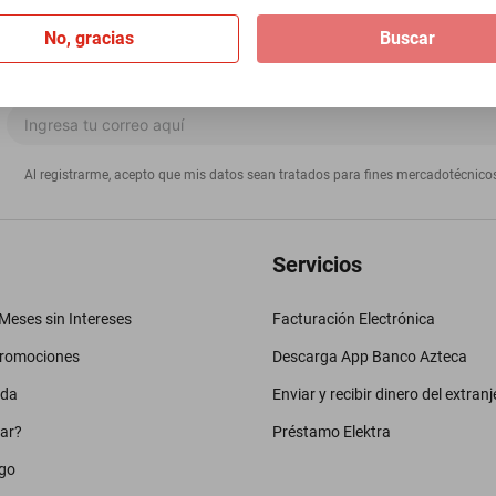
No, gracias
Buscar
Al registrarme, acepto que mis datos sean tratados para fines mercadotécnico
Servicios
eses sin Intereses
Facturación Electrónica
promociones
Descarga App Banco Azteca
uda
Enviar y recibir dinero del extranj
ar?
Préstamo Elektra
go