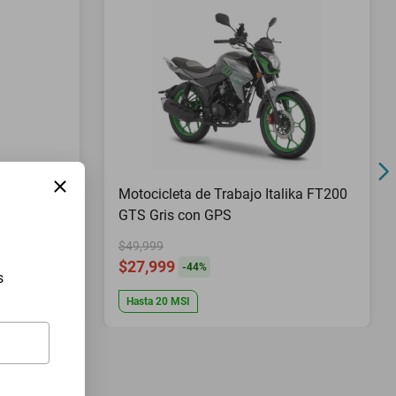
Pies Top
Motocicleta de Trabajo Italika FT200
GTS Gris con GPS
$49,999
$27,999
-
44
%
s
Hasta
20
MSI