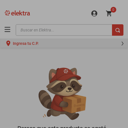
0
Buscar en Elektra...
TÉRMINOS MÁS BUSCADOS
Ingresa tu C.P.
motos
moto
celulares
iphones
refrigeradores
lavadoras
colchones
salas
oppo