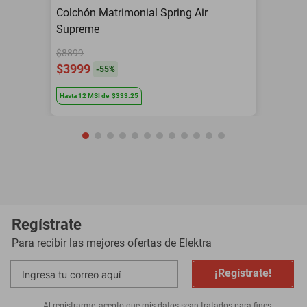
Colchón Matrimonial Spring Air
Supreme
$8899
$3999
-
55
%
Hasta
12
MSI
de
$333.25
Regístrate
Para recibir las mejores ofertas de
Elektra
¡Regístrate!
Al registrarme, acepto que mis datos sean tratados para fines