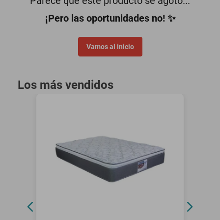
Parece que este producto se agotó...
motoneta
¡Pero las oportunidades no! ✨
Vamos al inicio
Los más vendidos