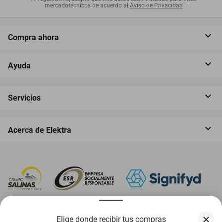
mercadotécnicos de acuerdo al
Aviso de Privacidad
Compra ahora
Ayuda
Servicios
Acerca de Elektra
‎ Descarga nuestra App Elektra
Elige donde recibir tus compras