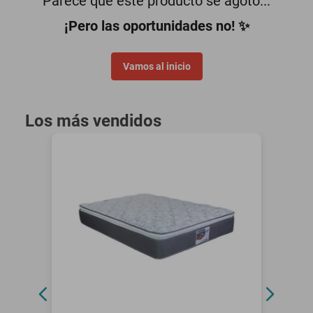
Parece que este producto se agotó...
motoneta
¡Pero las oportunidades no! ✨
Vamos al inicio
Los más vendidos