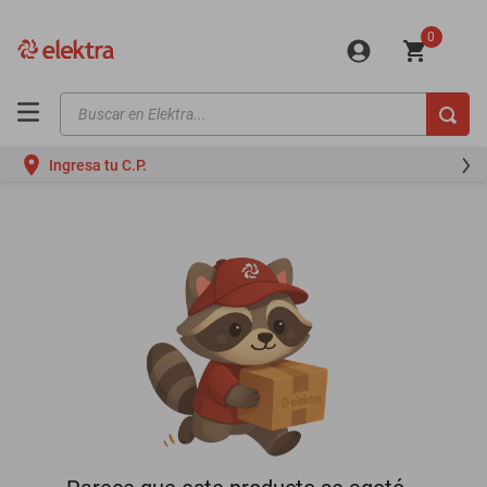
0
Buscar en Elektra...
TÉRMINOS MÁS BUSCADOS
Ingresa tu C.P.
motos
moto
celulares
iphones
refrigeradores
lavadoras
colchones
salas
oppo