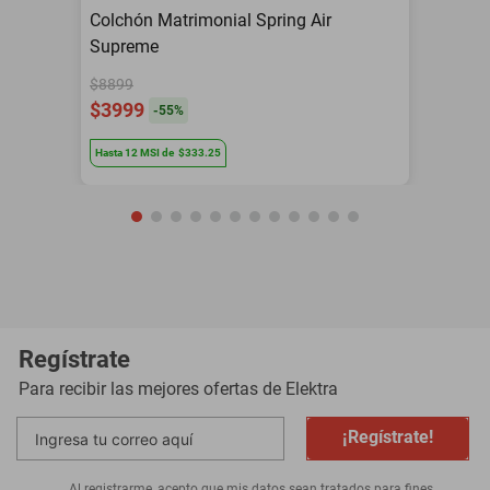
Colchón Matrimonial Spring Air
Supreme
$8899
$3999
-
55
%
Hasta
12
MSI
de
$333.25
Regístrate
Para recibir las mejores ofertas de
Elektra
¡Regístrate!
Al registrarme, acepto que mis datos sean tratados para fines