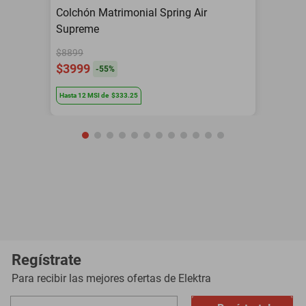
Colchón Matrimonial Spring Air
Supreme
$8899
$3999
-
55
%
Hasta
12
MSI
de
$333.25
Regístrate
Para recibir las mejores ofertas de
Elektra