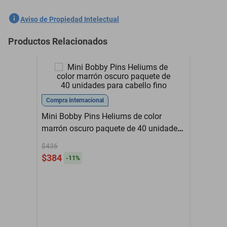
- Vinil Lichi
SKU
1300776047
Aviso de Propiedad Intelectual
- Tamaño 15.5 cm x 8 cm
Marca
LIZ CALDERON
Productos Relacionados
Modelo
LCMP1
- Broche Rectangular 7.7 cm
Garantía con Proveedor
30 días de fábrica
Color
Mango
Compra internacional
Mini Bobby Pins Heliums de color
Un broche con moño
Contenido del Empaque
mango perlizado Liz
marrón oscuro paquete de 40 unidades
Calderón
para cabello fino
$436
$384
-
11
%