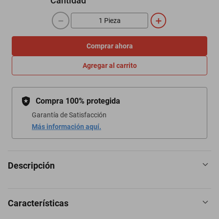
Cantidad
－
＋
Comprar ahora
Agregar al carrito
Compra 100% protegida
Garantía de Satisfacción
Más información aquí.
Descripción
Características
- Moño Mango Perlizado