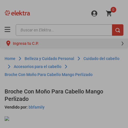
0
Buscar en Elektra...
TÉRMINOS MÁS BUSCADOS
Ingresa tu C.P.
motos
moto
Belleza y Cuidado Personal
Cuidado del cabello
celulares
Accesorios para el cabello
Broche Con Moño Para Cabello Mango Perlizado
iphones
refrigeradores
Broche Con Moño Para Cabello Mango
lavadoras
Perlizado
colchones
Vendido por:
bbfamily
salas
oppo