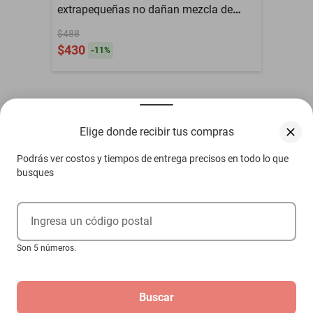
extrapequeñas no dañan mezcla de
neutrales 40 unidades
$488
$430
-
11
%
Otros compradores también vieron
Elige donde recibir tus compras
Podrás ver costos y tiempos de entrega precisos en todo lo que
busques
Ingresa un código postal
Son 5 números.
Buscar