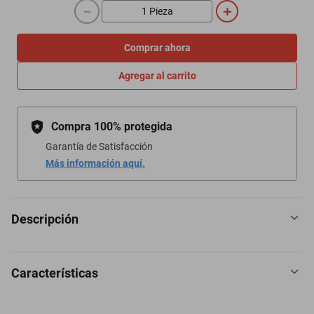
－
＋
Comprar ahora
Agregar al carrito
Compra 100% protegida
Garantía de Satisfacción
Más información aquí.
Descripción
Características
- Moño Rosa Fucsia
- Tela de vinilo