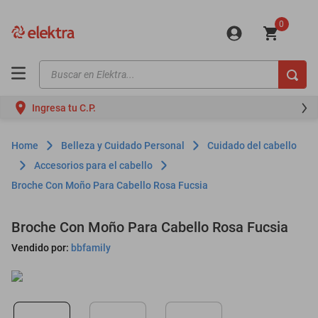
0
Buscar en Elektra...
TÉRMINOS MÁS BUSCADOS
Ingresa tu C.P.
motos
moto
Belleza y Cuidado Personal
Cuidado del cabello
celulares
Accesorios para el cabello
Broche Con Moño Para Cabello Rosa Fucsia
iphones
refrigeradores
Broche Con Moño Para Cabello Rosa Fucsia
lavadoras
Vendido por:
bbfamily
colchones
salas
oppo