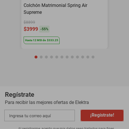
Colchón Matrimonial Spring Air
Supreme
$8899
$3999
-
55
%
Hasta
12
MSI
de
$333.25
Regístrate
Para recibir las mejores ofertas de
Elektra
¡Regístrate!
Al registrarme, acepto que mis datos sean tratados para fines