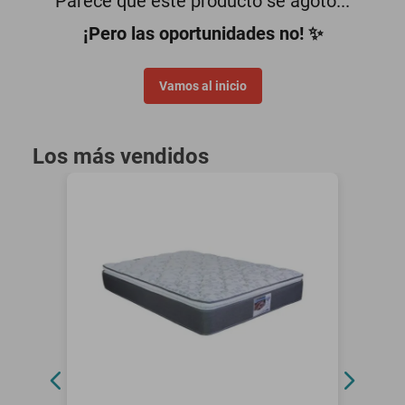
Parece que este producto se agotó...
oppo
¡Pero las oportunidades no! ✨
Vamos al inicio
Los más vendidos