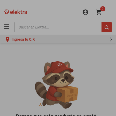
0
Buscar en Elektra...
TÉRMINOS MÁS BUSCADOS
Ingresa tu C.P.
motos
moto
celulares
iphones
refrigeradores
lavadoras
colchones
salas
motoneta