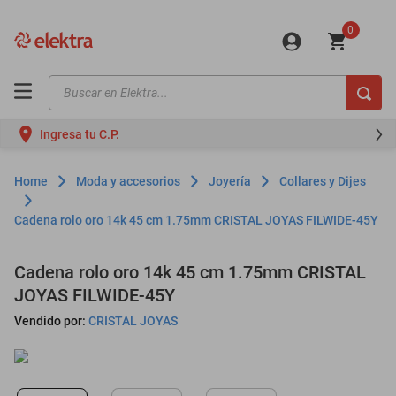
0
Buscar en Elektra...
TÉRMINOS MÁS BUSCADOS
Ingresa tu C.P.
motos
moto
Moda y accesorios
Joyería
Collares y Dijes
celulares
Cadena rolo oro 14k 45 cm 1.75mm CRISTAL JOYAS FILWIDE-45Y
iphones
refrigeradores
Cadena rolo oro 14k 45 cm 1.75mm CRISTAL
JOYAS FILWIDE-45Y
lavadoras
Vendido por:
CRISTAL JOYAS
colchones
salas
motoneta