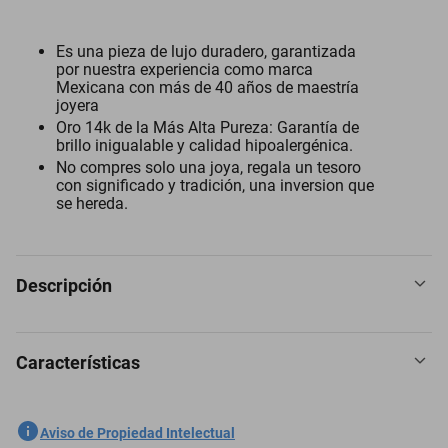
Es una pieza de lujo duradero, garantizada
por nuestra experiencia como marca
Mexicana con más de 40 años de maestría
joyera
Oro 14k de la Más Alta Pureza: Garantía de
brillo inigualable y calidad hipoalergénica.
No compres solo una joya, regala un tesoro
con significado y tradición, una inversion que
se hereda.
Descripción
Características
Cadena rolo 45 cm oro 14k ancho 1.75mm, ORO AMARILLO, Largo:
45 cm grosor 1.75 mm
SKU
1300953077
Aviso de Propiedad Intelectual
Eleva al máximo todos tus looks con nuestras joyas en oro puro de