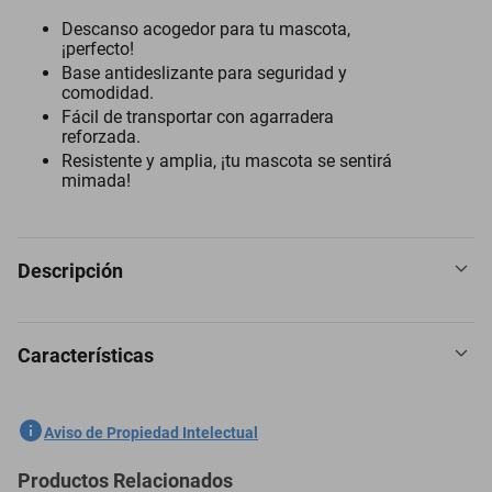
Descanso acogedor para tu mascota,
¡perfecto!
Base antideslizante para seguridad y
comodidad.
Fácil de transportar con agarradera
reforzada.
Resistente y amplia, ¡tu mascota se sentirá
mimada!
Descripción
Características
Diseño acogedor: Cama iglú para mascotas en color azul y gris que
bloquea la luz y el sonido para un descanso tranquilo.
SKU
1300024629
Aviso de Propiedad Intelectual
Cojín desmontable: Incluye un cojín con cremallera, fácil de lavar
para mantener la cama siempre limpia y fresca.
Marca
AG BOX
Productos Relacionados