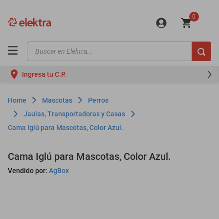
0
Buscar en Elektra...
TÉRMINOS MÁS BUSCADOS
Ingresa tu C.P.
motos
moto
Mascotas
Perros
celulares
Jaulas, Transportadoras y Casas
Cama Iglú para Mascotas, Color Azul.
iphones
refrigeradores
Cama Iglú para Mascotas, Color Azul.
lavadoras
Vendido por:
AgBox
colchones
salas
oppo