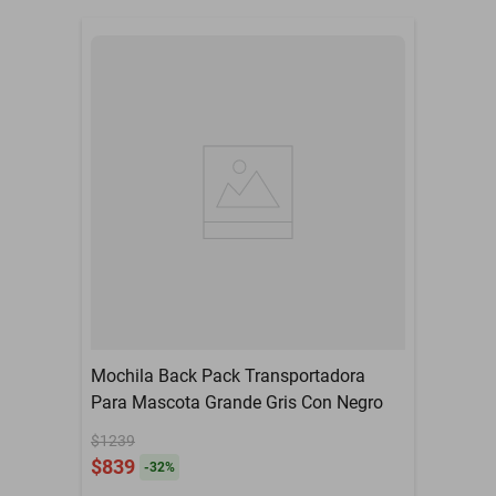
Modelo
AG1018
Portabilidad: Asa superior que permite transportar la cama
fácilmente de un lugar a otro.
Cama Iglu para
Contenido del Empaque
Mascotas, Color Azul y
Gris.
Impermeable: Fabricada con materiales impermeables que
protegen contra derrames y accidentes.
Etapa de vida de la
Cachorro, Adulto
mascota
Base antiderrapante: Asegura que la cama se mantenga en su
30 días por defecto de
Garantía con Proveedor
lugar, proporcionando estabilidad y seguridad.
fabricación.
Tela de Felpa y TPR,
Material
La cama iglú para mascotas en color azul y gris es el refugio ideal
Poliester
para tu amigo peludo. Diseñada para ofrecer un espacio acogedor
Tamaño de la raza
Pequeño
y tranquilo, esta cama bloquea la luz y el sonido, proporcionando
un ambiente perfecto para el descanso de tu mascota. El cojín
desmontable con cremallera facilita la limpieza, asegurando que la
Mochila Back Pack Transportadora
cama se mantenga siempre limpia y fresca. Además, la cama está
Para Mascota Grande Gris Con Negro
fabricada con materiales impermeables que protegen contra
$1239
derrames y accidentes, y su base antiderrapante garantiza que se
$839
-
32
%
mantenga en su lugar, incluso en superficies resbaladizas. La