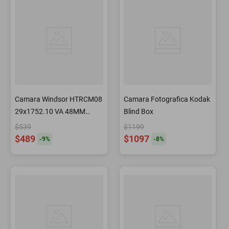
Camara Windsor HTRCM08
Camara Fotografica Kodak
29x1752.10 VA 48MM
Blind Box
HUNTER -End
$539
$1199
$489
$1097
-
9
%
-
8
%