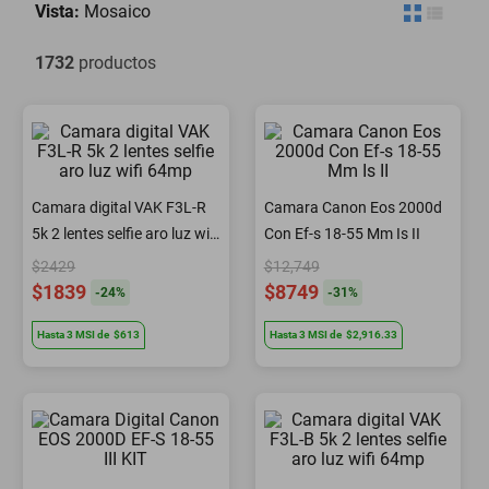
Vista:
Mosaico
1732
productos
Camara digital VAK F3L-R
Camara Canon Eos 2000d
5k 2 lentes selfie aro luz wifi
Con Ef-s 18-55 Mm Is II
64mp
$2429
$12,749
$1839
$8749
-
24
%
-
31
%
Hasta
3
MSI
de
$613
Hasta
3
MSI
de
$2,916.33