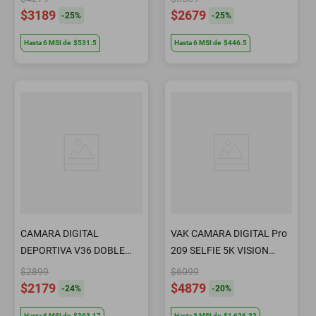
5K WIFI c AGUA
$3189
$2679
-
25
%
-
25
%
Hasta
6
MSI
de
$531.5
Hasta
6
MSI
de
$446.5
CAMARA DIGITAL
VAK CAMARA DIGITAL Pro
DEPORTIVA V36 DOBLE
209 SELFIE 5K VISION
PANTALLA 5K WIFI c AGUA
NOCTURNA ZOOM
$2899
$6099
$2179
$4879
-
24
%
-
20
%
Hasta
6
MSI
de
$363.17
Hasta
3
MSI
de
$1,626.33