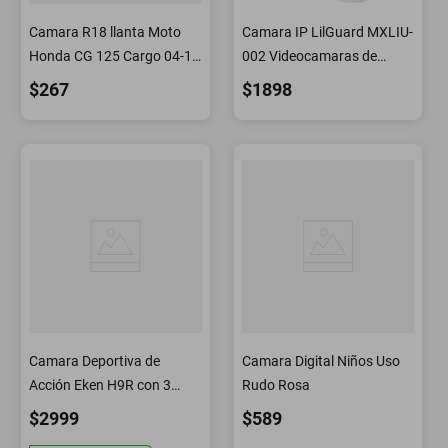
Camara R18 llanta Moto
Camara IP LilGuard MXLIU-
Honda CG 125 Cargo 04-17
002 Videocamaras de
GL150 Cargo 13-19 Italika
Seguridad
$267
$1898
Ft125 12-21 FT150 11-21
DM 200 14-15 Yamaha
ybr125 06-20
Camara Deportiva de
Camara Digital Niños Uso
Acción Eken H9R con 3
Rudo Rosa
Baterías
$2999
$589