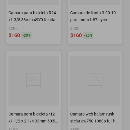
Camara para bicicleta R24
Camara de llanta 3.00-10
x1-3/8 33mm 49Y0 Kenda
para moto tr87 nyco
$200
$200
$160
$160
-
20
%
-
20
%
Camara para bicicleta r12
Camara web balam rush
x1-1/2 x 2-1/4 33mm 503l
stelar cw750 1080p full hd
kenda
microfono led usb
$190
$899