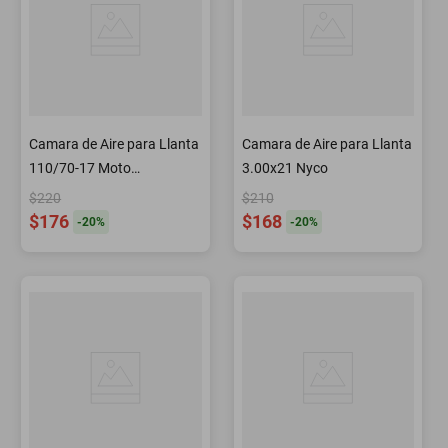
Camara de Aire para Llanta
Camara de Aire para Llanta
110/70-17 Moto
3.00x21 Nyco
Motocicleta Nyco
$220
$210
$176
$168
-
20
%
-
20
%