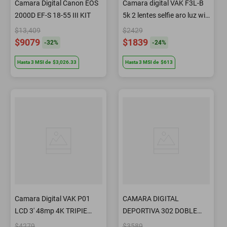
Camara Digital Canon EOS
Camara digital VAK F3L-B
2000D EF-S 18-55 III KIT
5k 2 lentes selfie aro luz wifi
64mp
$13,409
$2429
$9079
$1839
-
32
%
-
24
%
Hasta
3
MSI
de
$3,026.33
Hasta
3
MSI
de
$613
Camara Digital VAK P01
CAMARA DIGITAL
LCD 3' 48mp 4K TRIPIE
DEPORTIVA 302 DOBLE
CONTROL MICROFONO
PANTALLA MICROFONO
$4279
$3589