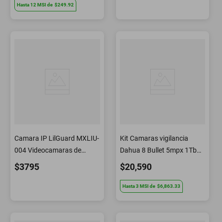
Hasta
12
MSI
de
$249.92
Camara IP LilGuard MXLIU-
Kit Camaras vigilancia
004 Videocamaras de
Dahua 8 Bullet 5mpx 1Tb
Seguridad
Almacena Movimiento
$3795
$20,590
Hasta
3
MSI
de
$6,863.33