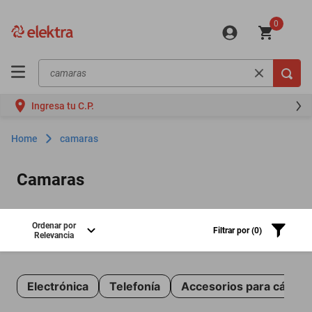
0
Buscar en Elektra...
Ingresa tu C.P.
camaras
Camaras
Ordenar por
Filtrar
por (
0
)
Relevancia
Electrónica
Telefonía
Accesorios para cámar