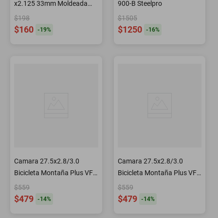
x2.125 33mm Moldeada
900-B Steelpro
Kenda
$198
$1505
$160
$1250
-
19
%
-
16
%
Camara 27.5x2.8/3.0
Camara 27.5x2.8/3.0
Bicicleta Montaña Plus VF
Bicicleta Montaña Plus VF
33mm WTB
48mm WTB
$559
$559
$479
$479
-
14
%
-
14
%