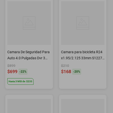
Camara De Seguridad Para
Camara para bicicleta R24
Auto 4.0 Pulgadas Dvr 3
x1.95/2.125 33mm S1227
Vias 50410
Kenda
$899
$210
$699
$168
-
22
%
-
20
%
Hasta
3
MSI
de
$233