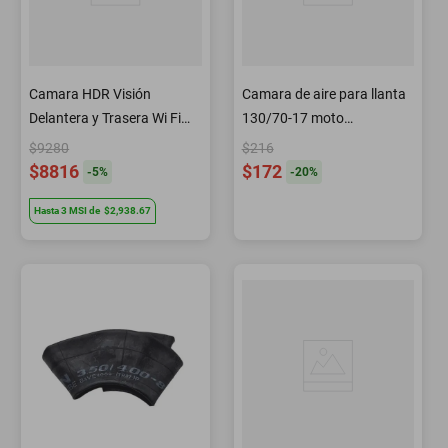
Camara HDR Visión
Camara de aire para llanta
Delantera y Trasera Wi Fi
130/70-17 moto
Thinkware
motocicleta nyco
$9280
$216
$8816
$172
-
5
%
-
20
%
Hasta
3
MSI
de
$2,938.67