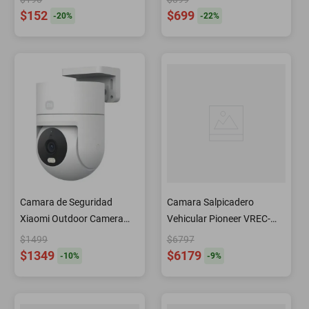
$152
$699
-
20
%
-
22
%
Camara de Seguridad
Camara Salpicadero
Xiaomi Outdoor Camera
Vehicular Pioneer VREC-
CW300
DZ600 Frontal -Alb
$1499
$6797
$1349
$6179
-
10
%
-
9
%