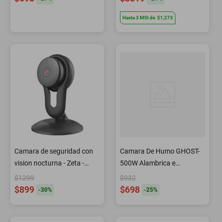
Hasta
3
MSI
de
$1,273
Camara de seguridad con
Camara De Humo GHOST-
vision nocturna - Zeta -
500W Alambrica e
Negro
Inalambrica C/leds
$1299
$932
$899
$698
-
30
%
-
25
%