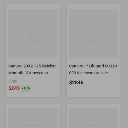
Camara 20X2.125 Bicicleta
Camara IP LilGuard MXLIU-
Montaña V Americana
003 Videocamaras de
33mm Benotto
Seguridad
$289
$2846
$249
-
13
%