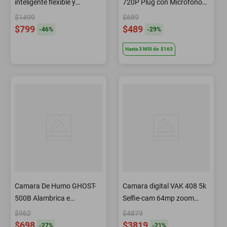
inteligente flexible y
720P Plug con Microfono
tecnologia HD - Zeta -
Integrado
$1499
$689
Blanco
$799
$489
-
46
%
-
29
%
Hasta
3
MSI
de
$163
Camara De Humo GHOST-
Camara digital VAK 408 5k
500B Alambrica e
Selfie-cam 64mp zoom
Inalambrica C/leds
optico
$962
$4879
$698
$3819
-
27
%
-
21
%