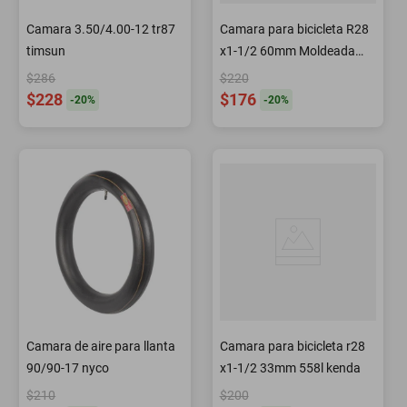
Camara 3.50/4.00-12 tr87
Camara para bicicleta R28
timsun
x1-1/2 60mm Moldeada
Kenda
$286
$220
$228
$176
-
20
%
-
20
%
Camara de aire para llanta
Camara para bicicleta r28
90/90-17 nyco
x1-1/2 33mm 558l kenda
$210
$200