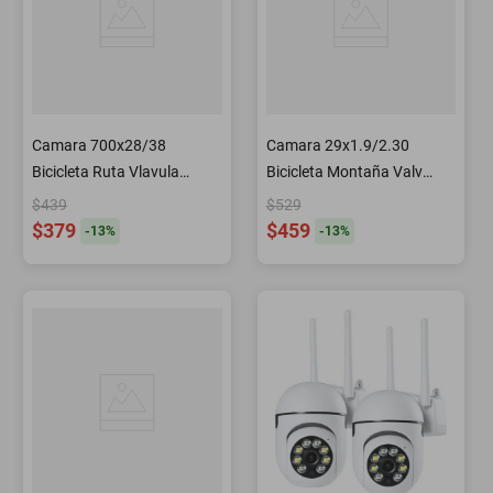
Camara 700x28/38
Camara 29x1.9/2.30
Bicicleta Ruta Vlavula
Bicicleta Montaña Valv
Francesa 33mm WTB
Francesa 48mm WTB
$439
$529
$379
$459
-
13
%
-
13
%