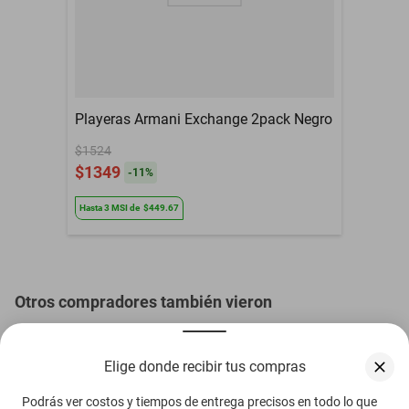
solamente en caso de
Garantía con Proveedor
defecto de fábrica, con
la caja en buenas
condiciones.
90% Plyester 10%
Material
Spandex
Playeras Armani Exchange 2pack Negro
Meses de Garantía
01 MES
$1524
$1349
-
11
%
Hasta
3
MSI
de
$449.67
Otros compradores también vieron
Elige donde recibir tus compras
Podrás ver costos y tiempos de entrega precisos en todo lo que