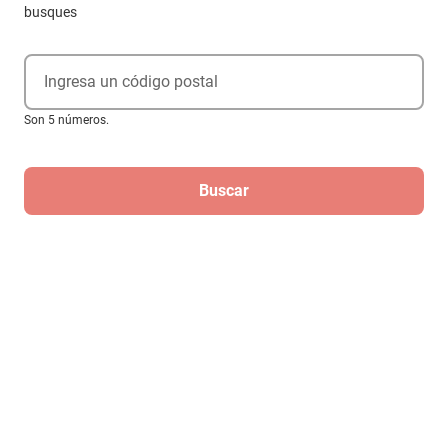
busques
Ingresa un código postal
Son 5 números.
Buscar
Camisa Lawson Blanco GGCH
$1199
$839
-
30
%
Hasta
6
MSI
de
$139.83