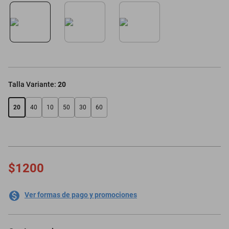
motoneta
Talla Variante
:
20
20
40
10
50
30
60
$1200
Ver formas de pago y promociones