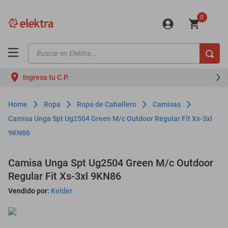
0
Buscar en Elektra...
TÉRMINOS MÁS BUSCADOS
Ingresa tu C.P.
motos
moto
Ropa
Ropa de Caballero
Camisas
celulares
Camisa Unga Spt Ug2504 Green M/c Outdoor Regular Fit Xs-3xl
9KN86
iphones
refrigeradores
Camisa Unga Spt Ug2504 Green M/c Outdoor
lavadoras
Regular Fit Xs-3xl 9KN86
colchones
Vendido por:
Kelder
salas
oppo