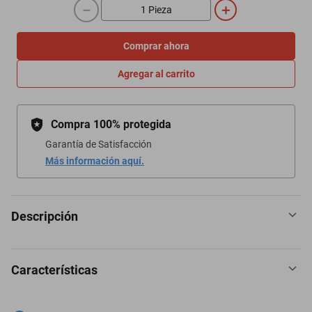
－
＋
Comprar ahora
Agregar al carrito
Compra 100% protegida
Garantía de Satisfacción
Más información aquí.
Descripción
Características
Iluminar tu hogar y espacios interiores favoritos con candiles
Gamalux.