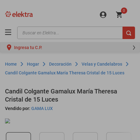
0
Buscar en Elektra...
TÉRMINOS MÁS BUSCADOS
Ingresa tu C.P.
motos
moto
Hogar
Decoración
Velas y Candelabros
celulares
Candil Colgante Gamalux María Theresa Cristal de 15 Luces
iphones
Candil Colgante Gamalux María Theresa
refrigeradores
Cristal de 15 Luces
lavadoras
Vendido por:
GAMA LUX
colchones
salas
oppo