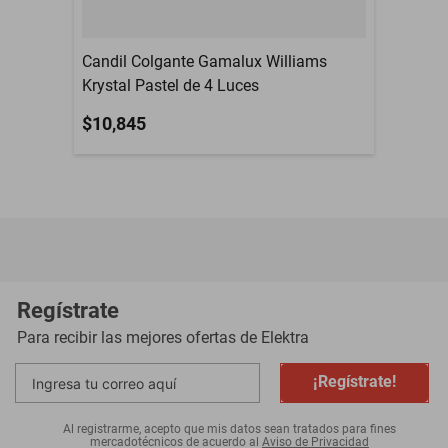
- Estilos: Clásico, contemporáneo y minimalista
- Dimensiones: 70 cm Diámetro x 50 cm Alto
Candil Colgante Gamalux Williams
Krystal Pastel de 4 Luces
- No requiere ensamble del producto
$10,845
No usar productos químicos, limpiarse únicamente con un trapo
seco.
Regístrate
Tornillos para instalación y focos no incluidos.
Para recibir las mejores ofertas de
Elektra
¡Regístrate!
Al registrarme, acepto que mis datos sean tratados para fines
mercadotécnicos de acuerdo al
Aviso de Privacidad