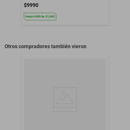
$9990
Especificaciones:
Hasta
6
MSI
de
$1,665
- Línea: Williams Krystal
- Número de focos: 6
Otros compradores también vieron
- Tipo de foco: GU10
- Tipo de alimentación: Corriente directa
- Voltaje: 110-120 V
- Color: Plateado
- Acabado: Cromado
- Material: Metal y Cristal cortado