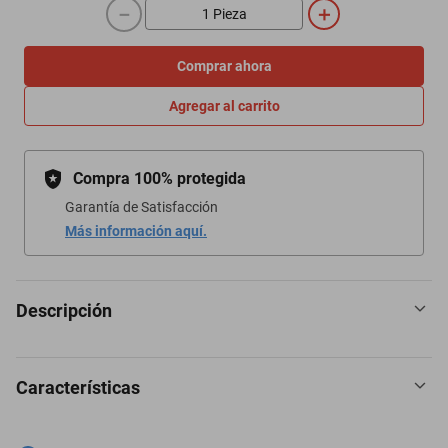
－
＋
Comprar ahora
Agregar al carrito
Compra 100% protegida
Garantía de Satisfacción
Más información aquí.
Descripción
Características
Iluminar tu hogar y espacios interiores favoritos con candiles
Gamalux.