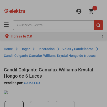
0
Buscar en Elektra...
TÉRMINOS MÁS BUSCADOS
Ingresa tu C.P.
motos
moto
Hogar
Decoración
Velas y Candelabros
celulares
Candil Colgante Gamalux Williams Krystal Hongo de 6 Luces
iphones
Candil Colgante Gamalux Williams Krystal
refrigeradores
Hongo de 6 Luces
lavadoras
Vendido por:
GAMA LUX
colchones
salas
oppo