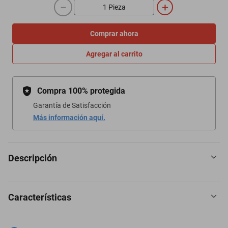
－
＋
Comprar ahora
Agregar al carrito
Compra 100% protegida
Garantía de Satisfacción
Más información aquí.
Descripción
Características
Iluminar tu hogar y espacios interiores favoritos con candiles
Gamalux.