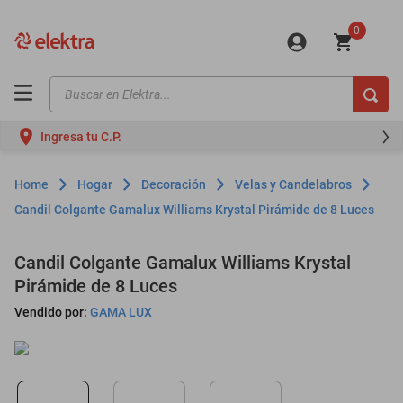
0
Buscar en Elektra...
TÉRMINOS MÁS BUSCADOS
Ingresa tu C.P.
motos
moto
Hogar
Decoración
Velas y Candelabros
celulares
Candil Colgante Gamalux Williams Krystal Pirámide de 8 Luces
iphones
Candil Colgante Gamalux Williams Krystal
refrigeradores
Pirámide de 8 Luces
lavadoras
Vendido por:
GAMA LUX
colchones
salas
oppo