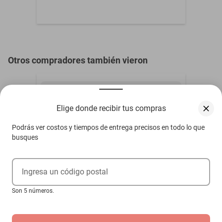
- Tipo de foco: GU10
- Tipo de alimentación: Corriente directa
Otros compradores también vieron
- Voltaje: 110-120 V
- Color: Plateado
- Acabado: Cromado
Elige donde recibir tus compras
Podrás ver costos y tiempos de entrega precisos en todo lo que
- Material: Metal y Cristal cortado
busques
- Estilos: Clásico, contemporáneo y minimalista
Ingresa un código postal
- Dimensiones: 50 cm Ancho x 50 cm Largo x 65 cm Alto
Son 5 números.
- No requiere ensamble del producto