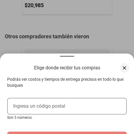
$20,985
Especificaciones:
- Línea: Williams Krystal
Otros compradores también vieron
- Número de focos: 9
- Tipo de foco: GU10
- Tipo de alimentación: Corriente directa
Elige donde recibir tus compras
- Voltaje: 110-120 V
Podrás ver costos y tiempos de entrega precisos en todo lo que
busques
- Color: Plateado
Ingresa un código postal
- Acabado: Cromado
Son 5 números.
- Material: Metal y Cristal cortado