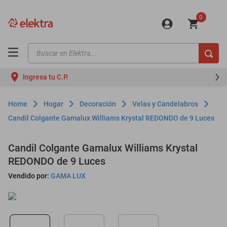
0
Buscar en Elektra...
TÉRMINOS MÁS BUSCADOS
Ingresa tu C.P.
motos
moto
Hogar
Decoración
Velas y Candelabros
celulares
Candil Colgante Gamalux Williams Krystal REDONDO de 9 Luces
iphones
Candil Colgante Gamalux Williams Krystal
refrigeradores
REDONDO de 9 Luces
lavadoras
Vendido por:
GAMA LUX
colchones
salas
oppo