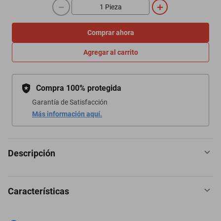
－
＋
Comprar ahora
Agregar al carrito
Compra 100% protegida
Garantía de Satisfacción
Más información aquí.
Descripción
Características
Iluminar tu hogar y espacios interiores favoritos con candiles
Gamalux.