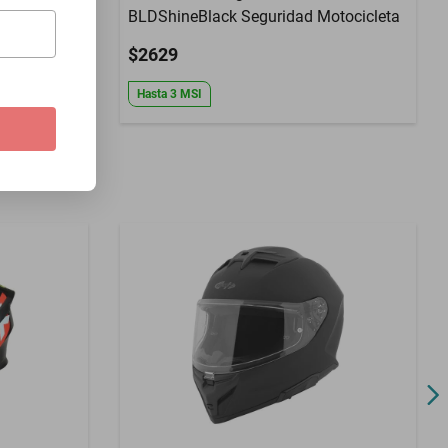
BLDShineBlack Seguridad Motocicleta
$2629
Hasta
3
MSI