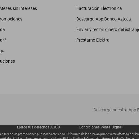
eses sin Intereses
Facturación Electrónica
promociones
Descarga App Banco Azteca
uda
Enviar y recibir dinero del extranj
ar?
Préstamo Elektra
go
luciones
‎ Descarga nuestra App E
Ejerce tus derechos ARCO
Condiciones Venta Digital
diferir de las promociones publicadas en tienda. El formato de los precios puede verse afectado por la
ropiedad intelectual pertenecen a sus titulares. Elektra Trading & Consulting Group SA de CV., Derech