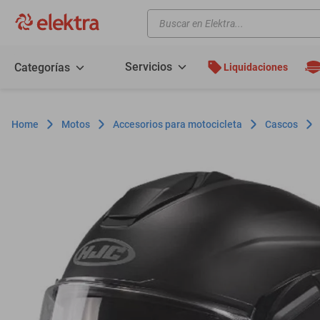
Buscar en Elektra...
TÉRMINOS MÁS BUSCADOS
motos
Servicios
Categorías
Liquidaciones
moto
celulares
Motos
Accesorios para motocicleta
Cascos
iphones
refrigeradores
lavadoras
colchones
salas
oppo
minisplit