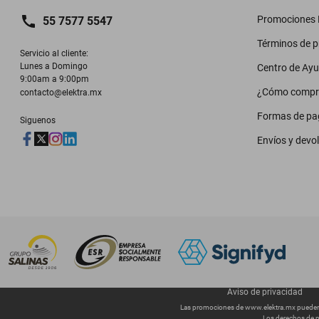
Promociones M
55 7577 5547
Términos de 
Servicio al cliente:

Lunes a Domingo

Centro de Ay
9:00am a 9:00pm
¿Cómo compr
contacto@elektra.mx
Formas de pa
Siguenos
Envíos y devo
Aviso de privacidad
Las promociones de
www.elektra.mx
pueden 
Los derechos de p