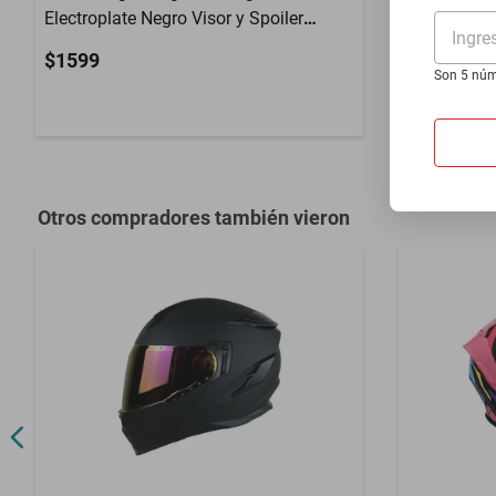
Electroplate Negro Visor y Spoiler
DOT / ECE 
Ingre
Dorado L
$1599
$1899
Son 5 núm
Otros compradores también vieron