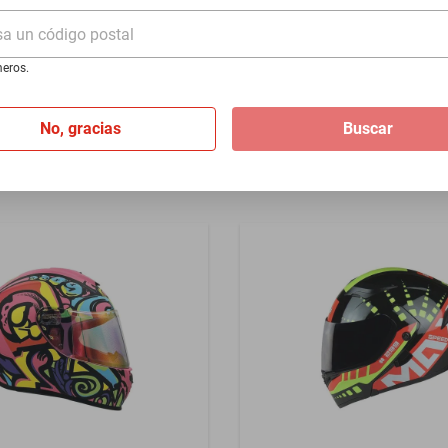
c/luz L
Blue EDGE Certificado L
sa un código postal
$899
eros.
No, gracias
Buscar