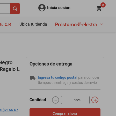
0
Inicia sesión
Ubica tu tienda
tu C.P.
 Negro
Opciones de entrega
 Regalo L
Ingresa tu código postal
para conocer
tiempos de entrega y costos de envío
－
＋
Cantidad
de $2166.67
Comprar ahora