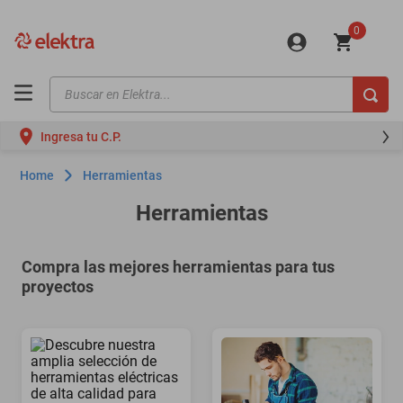
0
Buscar en Elektra...
TÉRMINOS MÁS BUSCADOS
Ingresa tu C.P.
motos
Home
Herramientas
moto
Herramientas
celulares
iphones
Compra las mejores herramientas para tus
refrigeradores
proyectos
lavadoras
colchones
salas
motoneta