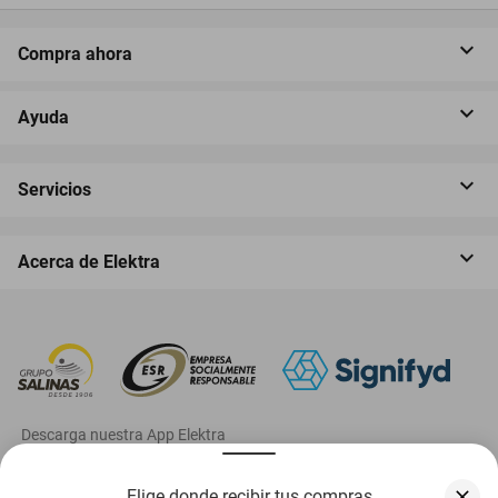
Compra ahora
Ayuda
Servicios
Acerca de Elektra
‎ Descarga nuestra App Elektra
Elige donde recibir tus compras