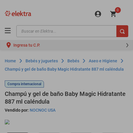
0
Buscar en Elektra...
TÉRMINOS MÁS BUSCADOS
Ingresa tu C.P.
motos
moto
Bebés y juguetes
Bebés
Aseo e Higiene
celulares
Champú y gel de baño Baby Magic Hidratante 887 ml caléndula
iphones
Compra internacional
refrigeradores
Champú y gel de baño Baby Magic Hidratante
lavadoras
887 ml caléndula
Vendido por:
NOCNOC USA
colchones
salas
motoneta