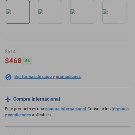
oppo
$514
$468
-
8
%
Ver formas de pago y promociones
Compra internacional
Este producto es una
compra internacional.
Consulta los
términos
y condiciones
aplicables.