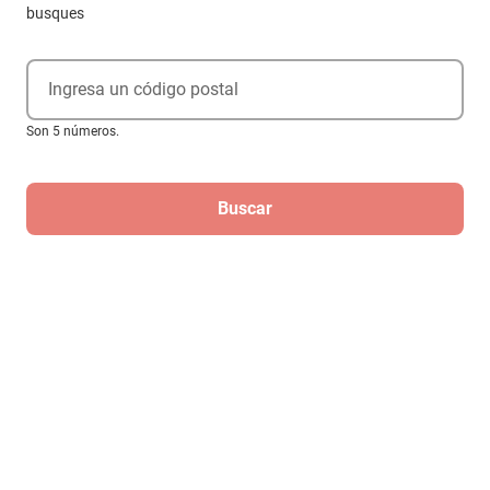
busques
Ingresa un código postal
Son 5 números.
Buscar
Aspirador Nasal Saca Mocos Con
Deposito Pigeon Color Beige
$289
$229
-
20
%