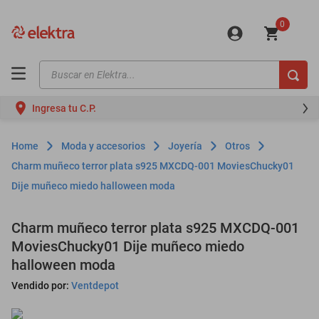
0
Buscar en Elektra...
TÉRMINOS MÁS BUSCADOS
Ingresa tu C.P.
motos
moto
Moda y accesorios
Joyería
Otros
celulares
Charm muñeco terror plata s925 MXCDQ-001 MoviesChucky01
Dije muñeco miedo halloween moda
iphones
refrigeradores
Charm muñeco terror plata s925 MXCDQ-001
lavadoras
MoviesChucky01 Dije muñeco miedo
halloween moda
colchones
Vendido por:
Ventdepot
salas
oppo