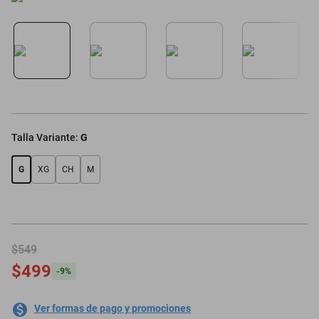
oppo
Talla Variante
:
G
G
XG
CH
M
$549
$499
-
9
%
Ver formas de pago y promociones