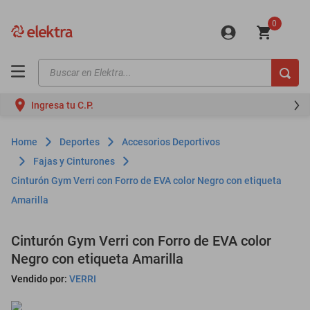
0
Buscar en Elektra...
TÉRMINOS MÁS BUSCADOS
Ingresa tu C.P.
motos
moto
Deportes
Accesorios Deportivos
celulares
Fajas y Cinturones
Cinturón Gym Verri con Forro de EVA color Negro con etiqueta
iphones
Amarilla
refrigeradores
lavadoras
Cinturón Gym Verri con Forro de EVA color
Negro con etiqueta Amarilla
colchones
Vendido por:
VERRI
salas
motoneta