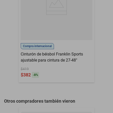
contra defectos de
Garantía con Proveedor
fabricación que se
detecten al recibir el
artículo, antes de usarse.
Exterior 100% Hule; Forro
Material
de EVA; Herraje de hierro
niquelado.
Compra internacional
Cinturón de béisbol Franklin Sports
ajustable para cintura de 27-48"
$419
$382
-
8
%
Otros compradores también vieron