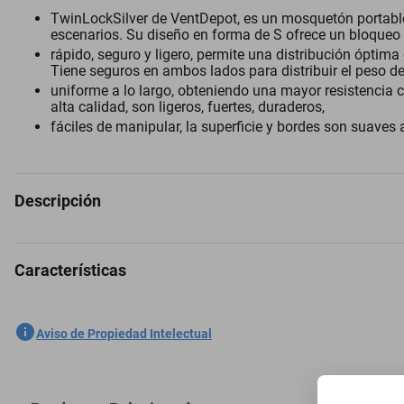
TwinLockSilver de VentDepot, es un mosquetón portable t
escenarios. Su diseño en forma de S ofrece un bloqueo
rápido, seguro y ligero, permite una distribución óptima
Tiene seguros en ambos lados para distribuir el peso d
uniforme a lo largo, obteniendo una mayor resistencia 
alta calidad, son ligeros, fuertes, duraderos,
fáciles de manipular, la superficie y bordes son suaves 
Descripción
Características
Clip Carabinero 4Pzas, 10kg, Forma S, Bloqueo Automático, Plateado
SKU
1300776014
Aviso de Propiedad Intelectual
Marca
VENTDEPOT
Modelo
MXTKI-004