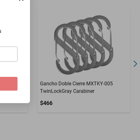
s
-004
Gancho Doble Cierre MXTKY-005
TwinLockGray Carabiner
$466