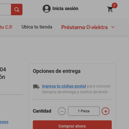
0
Inicia sesión
Ubica tu tienda
tu C.P.
004
Opciones de entrega
ón
Ingresa tu código postal
para conocer
tiempos de entrega y costos de envío
－
＋
Cantidad
iones
Comprar ahora