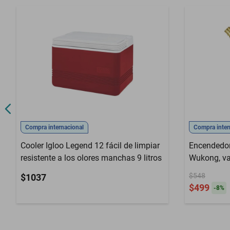
Compra internacional
Compra inter
Cooler Igloo Legend 12 fácil de limpiar
Encendedor,
resistente a los olores manchas 9 litros
Wukong, var
encender.
$548
$1037
$499
-
8
%