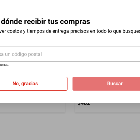
 dónde recibir tus compras
ver costos y tiempos de entrega precisos en todo lo que busque
Aluminio
sa un código postal
eros.
No, gracias
Buscar
es en S MXTKE-003
Mosquetón Llavero MXTNO
rple Gancho Llavero
TwinLockGreen Gancho
$402