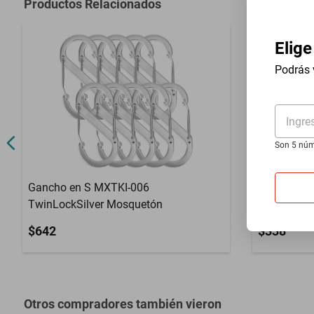
Productos Relacionados
Capacidad de Carga
10Kg
Elige
Contenido del Empaque
4 Pzas
Podrás 
Material
Aleación de 
Ingre
Son 5 núm
Gancho en S MXTKI-006
Mosqueton
TwinLockSilver Mosquetón
TwinLockPu
$642
$338
Otros compradores también vieron