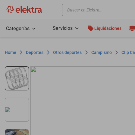
Buscar en Elektra...
TÉRMINOS MÁS BUSCADOS
motos
Servicios
Categorías
Liquidaciones
moto
celulares
Deportes
Otros deportes
Campismo
Clip C
iphones
refrigeradores
lavadoras
colchones
salas
oppo
motoneta