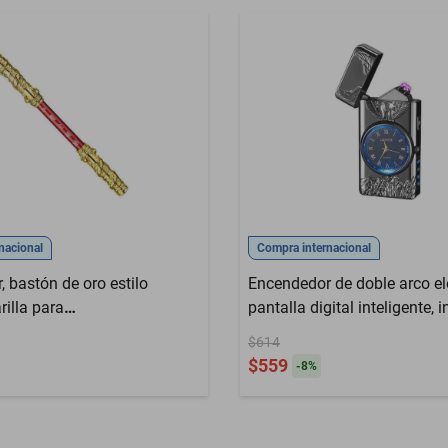
nacional
Compra internacional
 bastón de oro estilo
Encendedor de doble arco el
illa para
pantalla digital inteligente, 
HOGAWAY
real, luz LED, encendedor
$614
recargable.HOGAWAY
$559
-
8
%