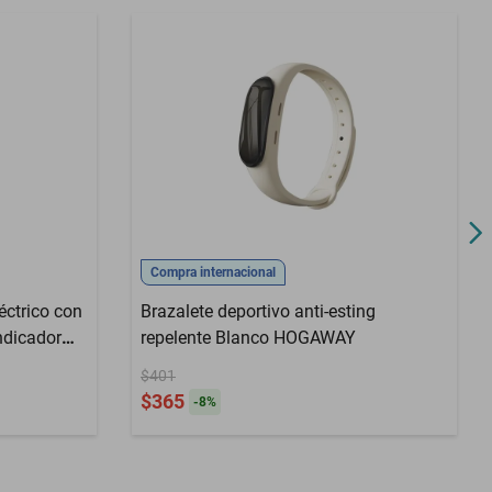
Compra internacional
éctrico con
Brazalete deportivo anti-esting
indicador
repelente Blanco HOGAWAY
$401
$365
-
8
%