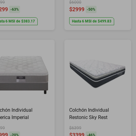
99
$6000
Héroe
299
$2999
-
63
%
-
50
%
sta
6
MSI
de
$383.17
Hasta
6
MSI
de
$499.83
chón Individual
Colchón Individual
rica Imperial
Restonic Sky Rest
99
$6399
999
$3399
-
20
%
-
46
%