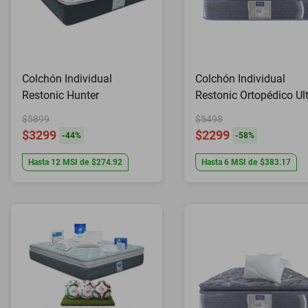
Colchón Individual
Colchón Individual
Restonic Hunter
Restonic Ortopédico Ul
Confort
$5899
$5498
$3299
$2299
-
44
%
-
58
%
Hasta
12
MSI
de
$274.92
Hasta
6
MSI
de
$383.17