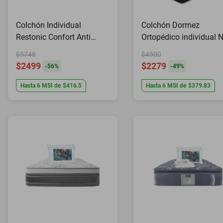
Colchón Individual
Colchón Dormez
Restonic Confort Anti
Ortopédico individual N
Micro Despertares
Max + 1 almohada
$5748
$4500
$2499
$2279
-
56
%
-
49
%
Hasta
6
MSI
de
$416.5
Hasta
6
MSI
de
$379.83