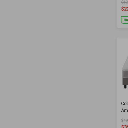
$62
$2
Ha
Col
Ame
$49
$3