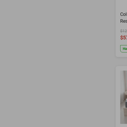
Col
Res
Con
$12
$5
Ha