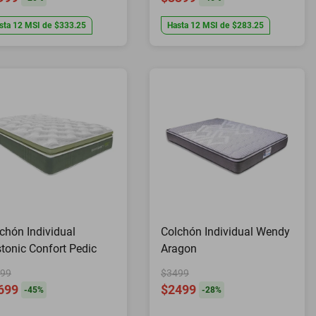
sta
12
MSI
de
$333.25
Hasta
12
MSI
de
$283.25
chón Individual
Colchón Individual Wendy
tonic Confort Pedic
Aragon
99
$3499
699
$2499
-
45
%
-
28
%