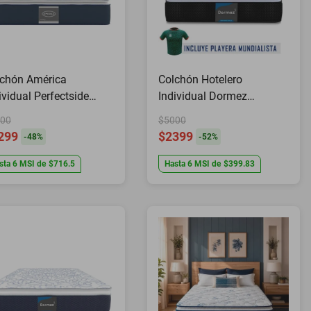
chón América
Colchón Hotelero
ividual Perfectside
Individual Dormez
ibacterial+ Almohadas
Ortopédic Antiácaros
00
$5000
tis
Hipoalergenico
299
$2399
-
48
%
-
52
%
sta
6
MSI
de
$716.5
Hasta
6
MSI
de
$399.83