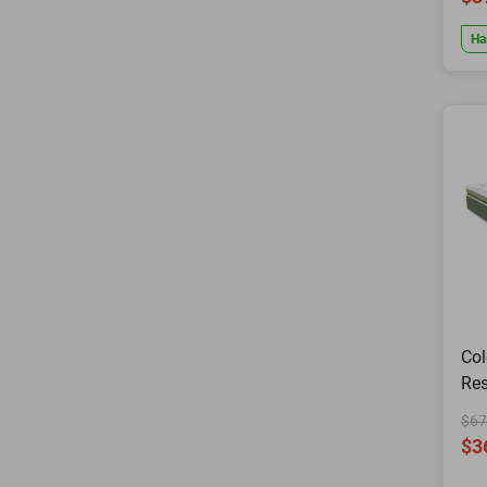
Ha
Col
Res
$67
$3