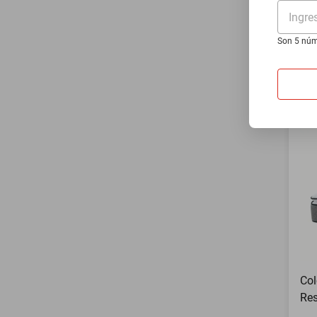
Ind
Ingre
$82
Son 5 núm
$3
Ha
Col
Res
Con