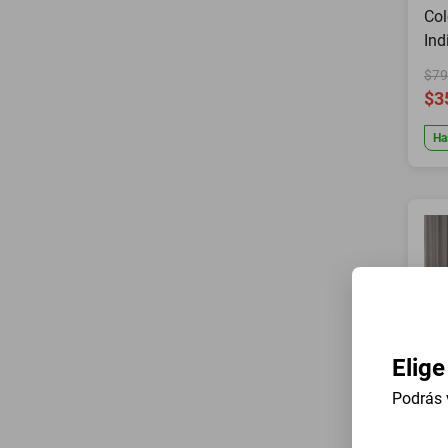
Col
Ind
$79
$3
Ha
Elige
Podrás 
Col