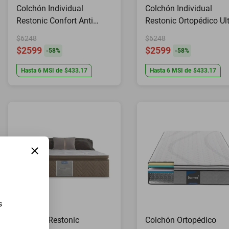
Colchón Individual
Colchón Individual
Restonic Confort Anti
Restonic Ortopédico Ul
Micro Despertares con 2
Confort con 2 Almoha
$6248
$6248
Almohadas
Hipoalergénicas tama
$2599
$2599
-
58
%
-
58
%
Hipoalergénicas
Standar y Juego de
Sabanas
Hasta
6
MSI
de
$433.17
Hasta
6
MSI
de
$433.17
s
Colchon Restonic
Colchón Ortopédico