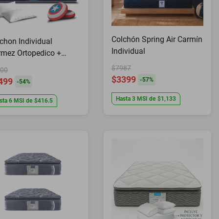
Colchón Spring Air Carmín
chon Individual
Individual
mez Ortopedico +
in Super Heroe + 2
$7987
00
mohadas
$3399
499
-
57
%
-
54
%
Hasta
3
MSI
de
$1,133
sta
6
MSI
de
$416.5