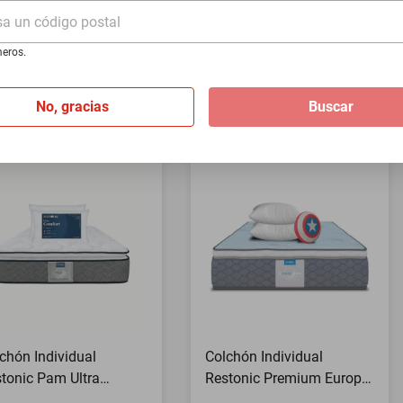
ividual
Air Kunis
sa un código postal
49
$8249
eros.
649
$3899
-
55
%
-
52
%
sta
3
MSI
de
$1,216.33
Hasta
3
MSI
de
$1,299.67
No, gracias
Buscar
chón Individual
Colchón Individual
tonic Pam Ultra
Restonic Premium Europa
fort + 2 Almohadas
+ 2Almohadas y Cojín