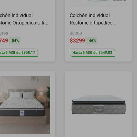
chón Individual
Colchón individual
tonic Ortopédico Ultra
Restonic ortopédico
fort Kit de 2
Random + Protector+
,498
$6200
Almohadas
749
$3299
-
54
%
-
46
%
sta
6
MSI
de
$958.17
Hasta
6
MSI
de
$549.83