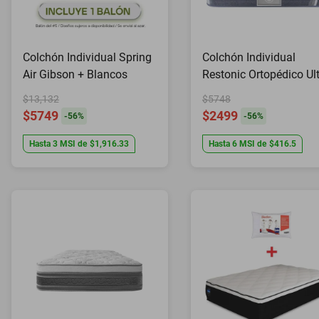
Colchón Individual Spring
Colchón Individual
Air Gibson + Blancos
Restonic Ortopédico Ul
Confort con 2 Almoha
$13,132
$5748
Hipoalergénicas Stand
$5749
$2499
-
56
%
-
56
%
Hasta
3
MSI
de
$1,916.33
Hasta
6
MSI
de
$416.5