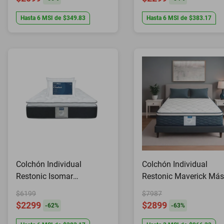
Hasta
6
MSI
de
$349.83
Hasta
6
MSI
de
$383.17
Colchón Individual
Colchón Individual
Restonic Isomar
Restonic Maverick Más
Ortopédico Memory Foam
Almohadas
$6199
$7987
Elite Cooling + 2
$2299
$2899
-
62
%
-
63
%
Almohadas