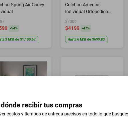
chón Spring Air Coney
Colchón América
ividual
Individual Ortopédico
Bloom PerfectSide
87
$8000
Antibacteriano
599
$4199
-
54
%
-
47
%
sta
3
MSI
de
$1,199.67
Hasta
6
MSI
de
$699.83
 dónde recibir tus compras
ver costos y tiempos de entrega precisos en todo lo que busque
chón Spring Air Smith
Colchón Individual Spring