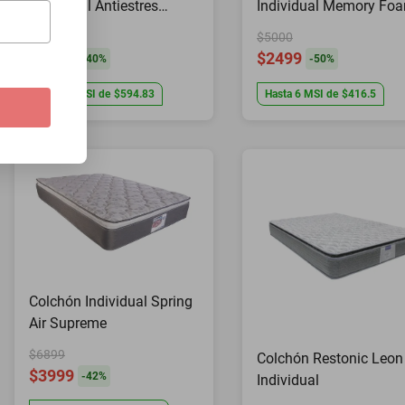
Individual Antiestres
Individual Memory Fo
Ortopedico Leyen
Dormez Blacky Mega
$6000
$5000
Antibacterial
Confort
$3569
$2499
-
40
%
-
50
%
Hasta
6
MSI
de
$594.83
Hasta
6
MSI
de
$416.5
Colchón Individual Spring
Air Supreme
$6899
Colchón Restonic Leon
$3999
-
42
%
Individual