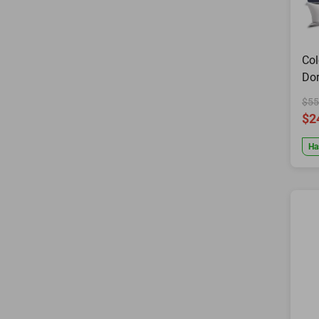
Col
Dor
Coj
$55
Al
$2
Ha