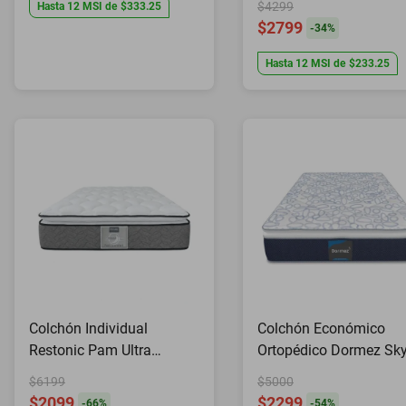
$4299
Hasta
12
MSI
de
$333.25
$2799
-
34
%
Hasta
12
MSI
de
$233.25
Colchón Individual
Colchón Económico
Restonic Pam Ultra
Ortopédico Dormez Sk
Confort
Evolution Individual
$6199
$5000
$2099
$2299
-
66
%
-
54
%