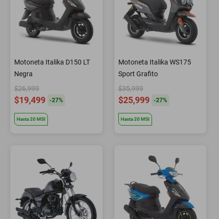
Motoneta Italika D150 LT
Motoneta Italika WS175
Negra
Sport Grafito
$26,999
$35,999
$19,499
$25,999
-
27
%
-
27
%
Hasta
20
MSI
Hasta
20
MSI