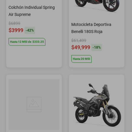
Colchón Individual Spring
Air Supreme
$6899
Motocicleta Deportiva
$3999
-
42
%
Benelli 180S Roja
$61,499
Hasta
12
MSI
de
$333.25
$49,999
-
18
%
Hasta
20
MSI