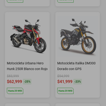
Motocicleta Urbana Hero
Motocicleta Italika DM300
Hunk 250R Blanco con Rojo
Dorado con GPS
$83,999
$54,999
$62,999
$41,999
-
25
%
-
23
%
Hasta
20
MSI
Hasta
20
MSI