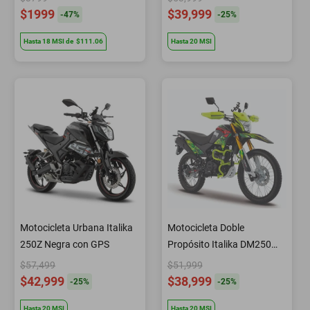
$1999
$39,999
-
47
%
-
25
%
Hasta
18
MSI
de
$111.06
Hasta
20
MSI
Motocicleta Urbana Italika
Motocicleta Doble
250Z Negra con GPS
Propósito Italika DM250
con GPS Negra con Verde
$57,499
$51,999
$42,999
$38,999
-
25
%
-
25
%
Hasta
20
MSI
Hasta
20
MSI