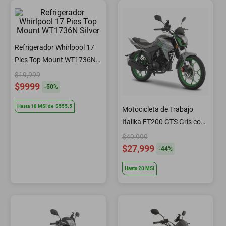
Refrigerador Whirlpool 17
Pies Top Mount WT1736N
Silver
$19,999
$9999
-
50
%
Hasta
18
MSI
de
$555.5
Motocicleta de Trabajo
Italika FT200 GTS Gris con
GPS
$49,999
$27,999
-
44
%
Hasta
20
MSI