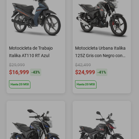
Motocicleta de Trabajo
Motocicleta Urbana Italika
Italika AT110 RT Azul
125Z Gris con Negro con
GPS
$29,999
$42,499
$16,999
$24,999
-
43
%
-
41
%
Hasta
20
MSI
Hasta
20
MSI