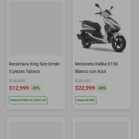
Recámara King Size Omán
Motoneta Italika D150
5 piezas Tabaco
Blanco con Azul
$16,999
$28,999
$12,999
$22,999
-
23
%
-
20
%
Hasta
24
MSI
de
$541.63
Hasta
20
MSI