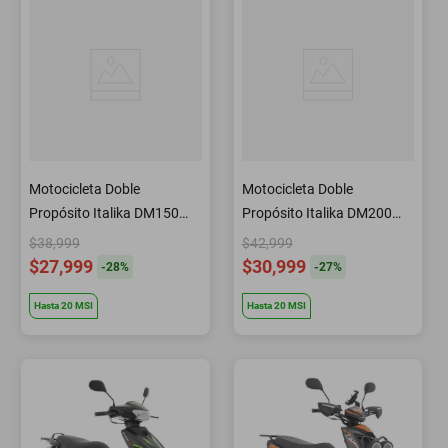
Motocicleta Doble
Motocicleta Doble
Propósito Italika DM150
Propósito Italika DM200
con GPS Blanca
Con GPS Azul
$38,999
$42,999
$27,999
$30,999
-
28
%
-
27
%
Hasta
20
MSI
Hasta
20
MSI