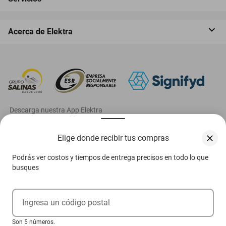
Acerca de Elektra
‎ Descarga nuestra App Elektra
Elige donde recibir tus compras
Podrás ver costos y tiempos de entrega precisos en todo lo que
Aviso de privacidad
busques
Ejerce tus derechos ARCO
Ingresa un código postal
Condiciones Venta Digital
Son 5 números.
Condiciones Tienda Física