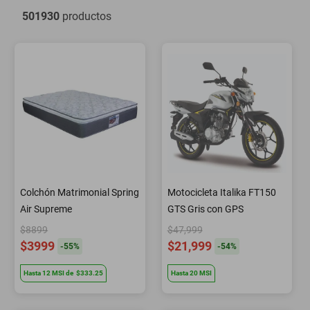
501930
productos
motoneta
Colchón Matrimonial Spring
Motocicleta Italika FT150
Air Supreme
GTS Gris con GPS
$8899
$47,999
$3999
$21,999
-
55
%
-
54
%
Hasta
12
MSI
de
$333.25
Hasta
20
MSI