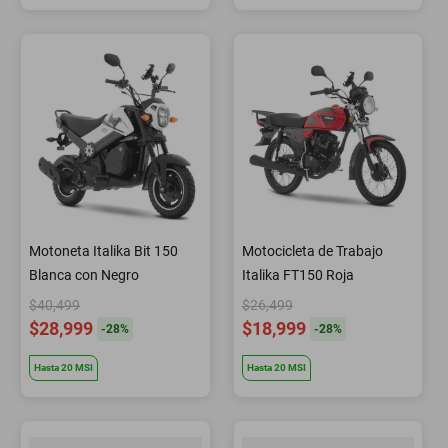
Motoneta Italika Bit 150
Motocicleta de Trabajo
Blanca con Negro
Italika FT150 Roja
$40,499
$26,499
$28,999
$18,999
-
28
%
-
28
%
Hasta
20
MSI
Hasta
20
MSI