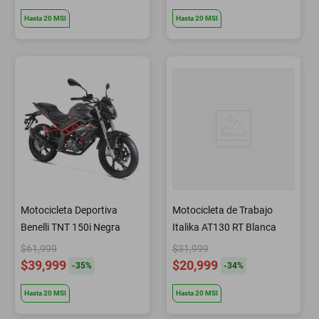
Hasta
20
MSI
Hasta
20
MSI
Motocicleta Deportiva
Motocicleta de Trabajo
Benelli TNT 150i Negra
Italika AT130 RT Blanca
$61,999
$31,999
$39,999
$20,999
-
35
%
-
34
%
Hasta
20
MSI
Hasta
20
MSI