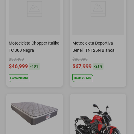
Motocicleta Chopper Italika
Motocicleta Deportiva
TC 300 Negra
Benelli TNT25N Blanca
$58,499
$86,999
$46,999
$67,999
-
19
%
-
21
%
Hasta
20
MSI
Hasta
20
MSI