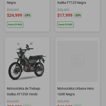
Negra
Italika FT125 Negra
$35,499
$25,499
$24,999
$17,999
-
29
%
-
29
%
Hasta
20
MSI
Hasta
20
MSI
Motocicleta de Trabajo
Motocicleta Urbana Hero
Italika AT135X Verde
160R Negra
$33,999
$65,999