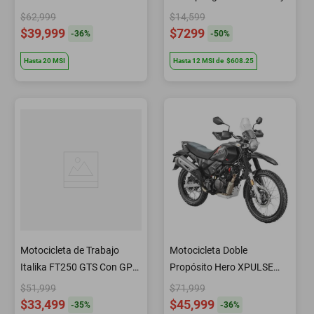
$62,999
$14,599
$39,999
$7299
-
36
%
-
50
%
Hasta
20
MSI
Hasta
12
MSI
de
$608.25
Motocicleta de Trabajo
Motocicleta Doble
Italika FT250 GTS Con GPS
Propósito Hero XPULSE
Azul con Negro
200 4V Negra
$51,999
$71,999
$33,499
$45,999
-
35
%
-
36
%