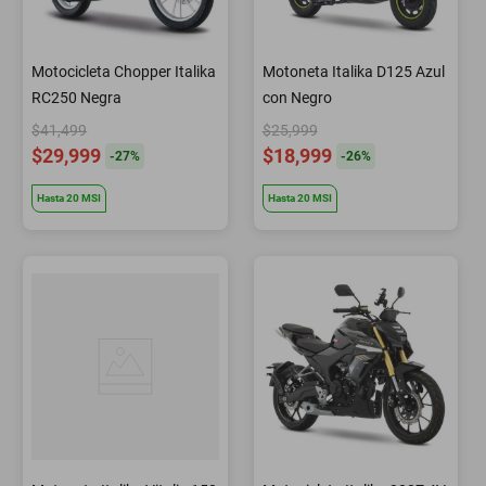
Motocicleta Chopper Italika
Motoneta Italika D125 Azul
RC250 Negra
con Negro
$41,499
$25,999
$29,999
$18,999
-
27
%
-
26
%
Hasta
20
MSI
Hasta
20
MSI