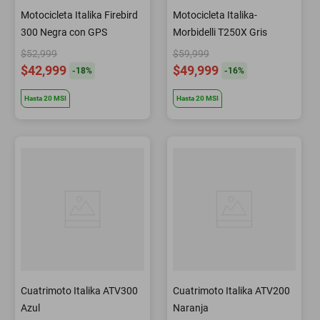
Motocicleta Italika Firebird
Motocicleta Italika-
300 Negra con GPS
Morbidelli T250X Gris
$52,999
$59,999
$42,999
$49,999
-
18
%
-
16
%
Hasta
20
MSI
Hasta
20
MSI
Cuatrimoto Italika ATV300
Cuatrimoto Italika ATV200
Azul
Naranja