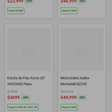
$23,999
$46,999
-
29
%
-
28
%
Hasta
20
MSI
Hasta
20
MSI
Estufa de Piso Acros 20"
Motocicleta Italika-
AW5300D Plata
Morbidelli NZ250
$7599
$69,999
$4699
$49,999
-
38
%
-
28
%
Hasta
12
MSI
de
$391.58
Hasta
20
MSI