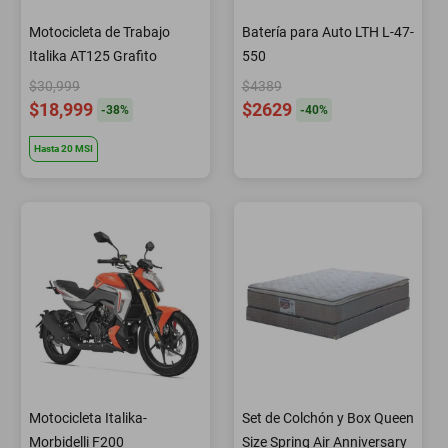
Motocicleta de Trabajo
Batería para Auto LTH L-47-
Italika AT125 Grafito
550
$30,999
$4389
$18,999
$2629
-
38
%
-
40
%
Hasta
20
MSI
Motocicleta Italika-
Set de Colchón y Box Queen
Morbidelli F200
Size Spring Air Anniversary