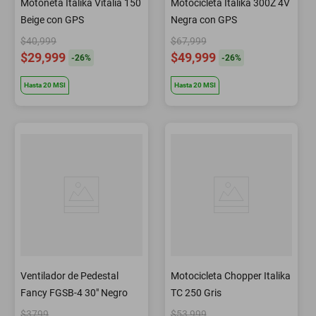
Motoneta Italika Vitalia 150
Motocicleta Italika 300Z 4V
Beige con GPS
Negra con GPS
$40,999
$67,999
$29,999
$49,999
-
26
%
-
26
%
Hasta
20
MSI
Hasta
20
MSI
Ventilador de Pedestal
Motocicleta Chopper Italika
Fancy FGSB-4 30" Negro
TC 250 Gris
$3799
$53,999