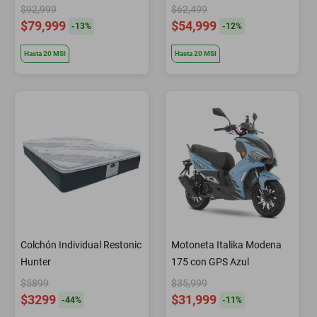
$92,999
$62,499
$79,999
$54,999
-
13
%
-
12
%
Hasta
20
MSI
Hasta
20
MSI
Colchón Individual Restonic
Motoneta Italika Modena
Hunter
175 con GPS Azul
$5899
$35,999
$3299
$31,999
-
44
%
-
11
%