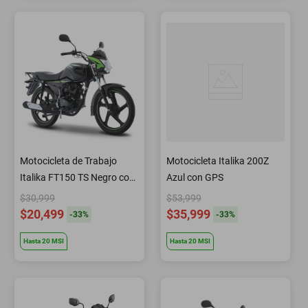
Motocicleta de Trabajo
Motocicleta Italika 200Z
Italika FT150 TS Negro con
Azul con GPS
Verde
$30,999
$53,999
$20,499
$35,999
-
33
%
-
33
%
Hasta
20
MSI
Hasta
20
MSI