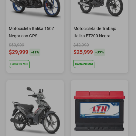
Motocicleta Italika 150Z
Motocicleta de Trabajo
Negra con GPS
Italika FT200 Negra
$50,999
$42,999
$29,999
$25,999
-
41
%
-
39
%
Hasta
20
MSI
Hasta
20
MSI