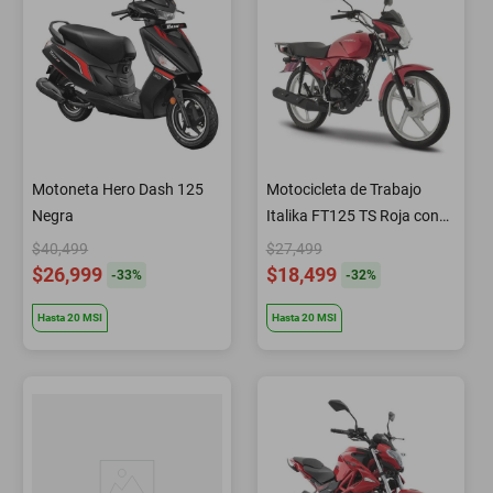
Motoneta Hero Dash 125
Motocicleta de Trabajo
Negra
Italika FT125 TS Roja con
Negro
$40,499
$27,499
$26,999
$18,499
-
33
%
-
32
%
Hasta
20
MSI
Hasta
20
MSI