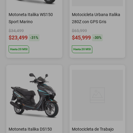
Motoneta Italika WS150
Motocicleta Urbana Italika
Sport Marino
280Z con GPS Gris
$34,499
$65,999
$23,499
$45,999
-
31
%
-
30
%
Hasta
20
MSI
Hasta
20
MSI
Motoneta Italika DS150
Motocicleta de Trabajo