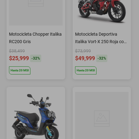
Motocicleta Chopper Italika
Motocicleta Deportiva
RC200 Gris
Italika Vort-X 250 Roja con
Negro
$38,499
$73,999
$25,999
$49,999
-
32
%
-
32
%
Hasta
20
MSI
Hasta
20
MSI