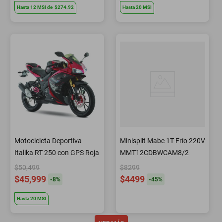
Hasta
12
MSI
de
$274.92
Hasta
20
MSI
Motocicleta Deportiva
Minisplit Mabe 1T Frío 220V
Italika RT 250 con GPS Roja
MMT12CDBWCAM8/2
$50,499
$8299
$45,999
$4499
-
8
%
-
45
%
Hasta
20
MSI