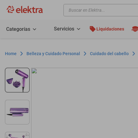
Buscar en Elektra...
TÉRMINOS MÁS BUSCADOS
motos
Servicios
Categorías
Liquidaciones
moto
celulares
Belleza y Cuidado Personal
Cuidado del cabello
iphones
refrigeradores
lavadoras
colchones
salas
oppo
motoneta