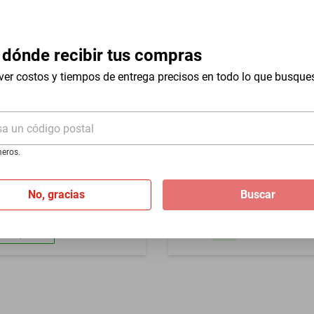
or defecto de fabrica
 dónde recibir tus compras
ver costos y tiempos de entrega precisos en todo lo que busque
sa un código postal
tyle HD435 - Sistema 2 en 1:
Compra internacional
eros.
Moldeador de Cabello
Estilizador de cabello L'ANG
l
TurboStyle 5 en 1 de doble v
No, gracias
Buscar
%
$9228
$7937
-
13
%
de
$1,566.33