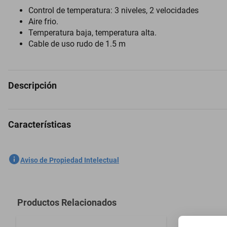
Control de temperatura: 3 niveles, 2 velocidades
Aire frio.
Temperatura baja, temperatura alta.
Cable de uso rudo de 1.5 m
Descripción
Características
La Secadora de Cabello con Difusor Plegable Luxury Timco SM3600 es p
un mineral natural que emite iones negativos y calor infrarrojo lejano. 
SKU
1300775777
Aviso de Propiedad Intelectual
Marca
TIMCO
Modelo
Sm3600
Productos Relacionados
Color
Negro