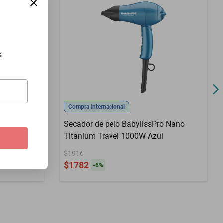
s
Compra internacional
E HAIR
Secador de pelo BabylissPro Nano
oltaje
Titanium Travel 1000W Azul
$1916
$1782
-
6
%