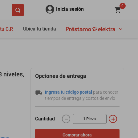
0
Inicia sesión
Ubica tu tienda
tu C.P.
 niveles,
Opciones de entrega
Ingresa tu código postal
para conocer
tiempos de entrega y costos de envío
－
＋
Cantidad
Comprar ahora
iones