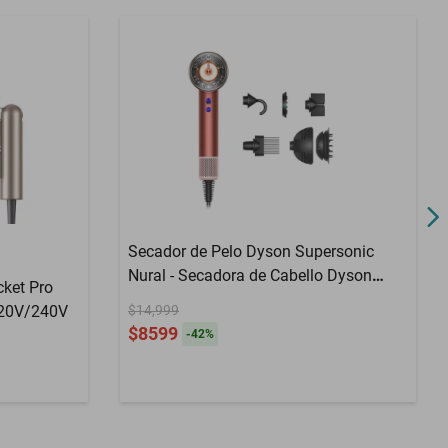
Secador de Pelo Dyson Supersonic
Nural - Secadora de Cabello Dyson
ket Pro
Supersonic Nural – Reacondicionada
120V/240V
$14,999
Bronce Fresa/Rosa
$8599
-
42
%