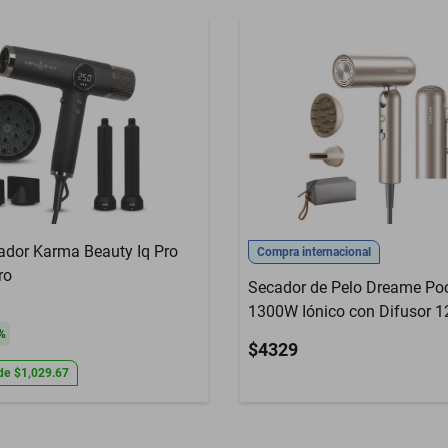
zador Karma Beauty Iq Pro
Compra internacional
ro
Secador de Pelo Dreame Poc
1300W Iónico con Difusor 
%
$4329
de
$1,029.67