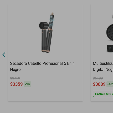
Secadora Cabello Profesional 5 En 1
Multiestili
Negro
Digital Neg
$3719
$5199
$3359
$3089
-
9
%
-
40
Hasta
3
MSI