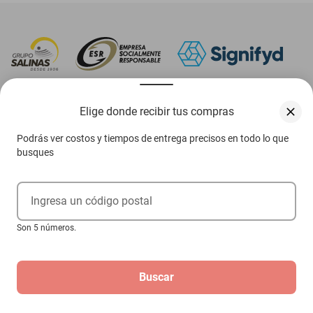
‎ Descarga nuestra App Elektra
Elige donde recibir tus compras
Podrás ver costos y tiempos de entrega precisos en todo lo que
busques
Aviso de privacidad
Ejerce tus derechos ARCO
Ingresa un código postal
Términos y condiciones
Son 5 números.
Términos de promociones
Buscar
Las promociones de
www.elektra.mx
pueden diferir de las promociones publicadas en tienda.
El formato de los precios puede verse afectado por las configuraciones y diferencia de
navegadores