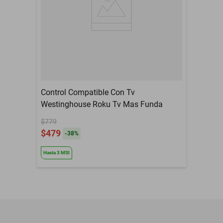
Control Compatible Con Tv
Westinghouse Roku Tv Mas Funda
$779
$479
-
38
%
Hasta
3
MSI