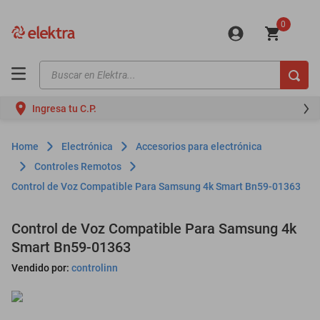
0
Buscar en Elektra...
TÉRMINOS MÁS BUSCADOS
Ingresa tu C.P.
motos
moto
Electrónica
Accesorios para electrónica
celulares
Controles Remotos
Control de Voz Compatible Para Samsung 4k Smart Bn59-01363
iphones
refrigeradores
Control de Voz Compatible Para Samsung 4k
lavadoras
Smart Bn59-01363
colchones
Vendido por:
controlinn
salas
motoneta