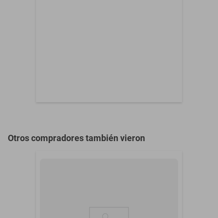
QN55QN90AAFXZA QN60Q60AAFXZA QN65LS03AAFXZA
QN65Q60AAFXZA QN65Q70AAFXZA QN65Q80AAFXZA
UA55AU7000S UA58AU7000S UA65AU7000S UA75AU7000S
UE43AU7100U UE50AU7100U UE55AU7100U UE58AU7100U
UE65AU7100U UE75AU7100U UN65AU7000G UN70AU7000G
UN70AU7000K UN75AU7000G UN75AU7000K
Otros compradores también vieron