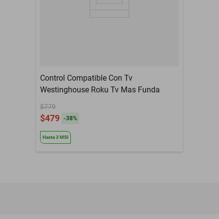
Control Compatible Con Tv
Westinghouse Roku Tv Mas Funda
$779
$479
-
38
%
Hasta
3
MSI