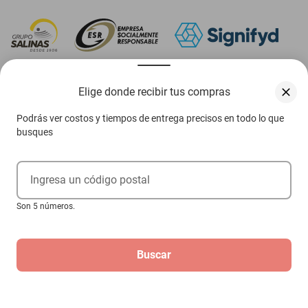
‎ Descarga nuestra App Elektra
Elige donde recibir tus compras
Podrás ver costos y tiempos de entrega precisos en todo lo que
busques
Aviso de privacidad
Ejerce tus derechos ARCO
Ingresa un código postal
Términos y condiciones
Son 5 números.
Términos de promociones
Buscar
Las promociones de
www.elektra.mx
pueden diferir de las promociones publicadas en tienda.
El formato de los precios puede verse afectado por las configuraciones y diferencia de
navegadores
Derechos reservados 2026 Grupo Elektra