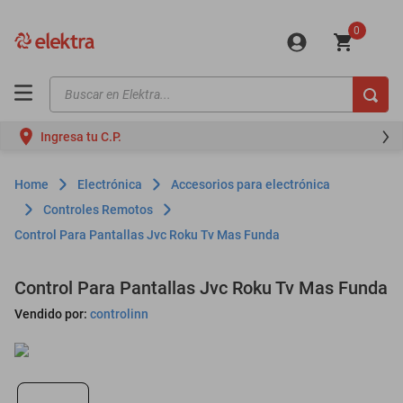
0
Buscar en Elektra...
TÉRMINOS MÁS BUSCADOS
Ingresa tu C.P.
motos
moto
Electrónica
Accesorios para electrónica
celulares
Controles Remotos
Control Para Pantallas Jvc Roku Tv Mas Funda
iphones
refrigeradores
Control Para Pantallas Jvc Roku Tv Mas Funda
lavadoras
Vendido por:
controlinn
colchones
salas
oppo