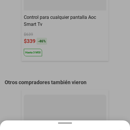
Control para cualquier pantalla Aoc
Smart Tv
$639
$339
-
46
%
Hasta
3
MSI
Otros compradores también vieron