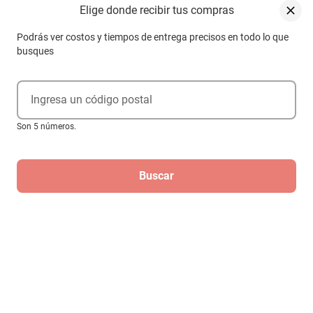
Elige donde recibir tus compras
Podrás ver costos y tiempos de entrega precisos en todo lo que
busques
Ingresa un código postal
Son 5 números.
Control para Reproductor Dvd Sony
$639
$339
-
46
%
Buscar
Hasta
3
MSI