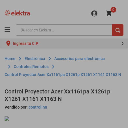
0
Buscar en Elektra...
TÉRMINOS MÁS BUSCADOS
Ingresa tu C.P.
motos
moto
Electrónica
Accesorios para electrónica
celulares
Controles Remotos
Control Proyector Acer Xx1161pa X1261p X1261 X1161 X1163 N
iphones
refrigeradores
Control Proyector Acer Xx1161pa X1261p
lavadoras
X1261 X1161 X1163 N
colchones
Vendido por:
controlinn
salas
oppo