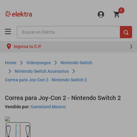
0
Buscar en Elektra...
TÉRMINOS MÁS BUSCADOS
Ingresa tu C.P.
motos
moto
Videojuegos
Nintendo Switch
celulares
Nintendo Switch Accesorios
Correa para Joy-Con 2 - Nintendo Switch 2
iphones
refrigeradores
Correa para Joy-Con 2 - Nintendo Switch 2
lavadoras
Vendido por:
Gameland Mexico
colchones
salas
oppo