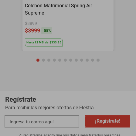
Colchón Matrimonial Spring Air
Supreme
$8899
$3999
-
55
%
Hasta
12
MSI
de
$333.25
Regístrate
Para recibir las mejores ofertas de
Elektra
¡Regístrate!
Al registrarme, acepto que mis datos sean tratados para fines