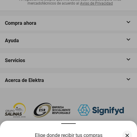
mercadotécnicos de acuerdo al
Aviso de Privacidad
Compra ahora
Ayuda
Servicios
Acerca de Elektra
‎ Descarga nuestra App Elektra
Elige donde recibir tus compras