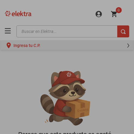
0
Buscar en Elektra...
TÉRMINOS MÁS BUSCADOS
Ingresa tu C.P.
motos
moto
celulares
iphones
refrigeradores
lavadoras
colchones
salas
oppo