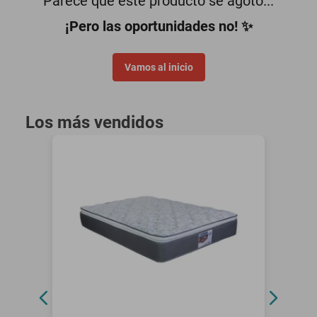
Parece que este producto se agotó...
minisplit
¡Pero las oportunidades no! ✨
Vamos al inicio
Los más vendidos