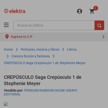
0
Buscar en Elektra...
TÉRMINOS MÁS BUSCADOS
Ingresa tu C.P.
motos
moto
Películas, música y libros
Libros
celulares
Ciencia ficción y fantasía
CREPÚSCULO Saga Crepúsculo 1 de Stephenie Meyer
iphones
refrigeradores
CREPÚSCULO Saga Crepúsculo 1 de
lavadoras
Stephenie Meyer
colchones
Vendido por:
PENGUIN RANDOM HOUSE GRUPO
EDITORIAL
salas
oppo