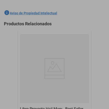
1️⃣ Edward es un vampiro.
SKU
1300775862
Aviso de Propiedad Intelectual
2️⃣ Quiere mi sangre.
PENGUIN RANDOM
Marca
Productos Relacionados
HOUSE
3️⃣ Estoy locamente enamorada de él. 💘🧛‍♂️
Modelo
9786073150484
Editorial
DEBOLSILLO
🔥 El fenómeno juvenil que marcó a una generación y sigue
rompiendo corazones. Bestseller #1 en The New York Times y USA
UNICAMENTE POR
Today. 🏆
Garantía con Proveedor
DEFECTOS DE
IMPRESION A FABRICA
🕯️ Reconocida como la mejor novela Young Adult de todos los
Género
Ciencia Ficción
tiempos por la revista TIME.
Número de Páginas
576
📦 ¡Más de 155 millones de ejemplares vendidos en todo el mundo!
Año
2017
🇪🇸 ¡Y más de 3 millones solo en España!
Autor
Stephenie Meyer
🌧️ Cuando Bella Swan llega a Forks, cree que su vida será gris y
Libro Proyecto Hail Mary - Best Seller