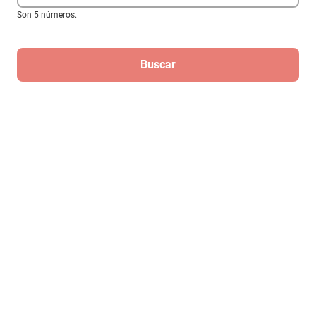
Son 5 números.
Libro Con todo (Adéntrate en la
oscuridad 3)-Ediciones B-Navessa Allen
Buscar
$449
Regístrate
Para recibir las mejores ofertas de
Elektra
¡Regístrate!
Al registrarme, acepto que mis datos sean tratados para fines