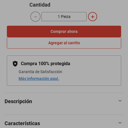
Cantidad
－
＋
Comprar ahora
Agregar al carrito
Compra 100% protegida
Garantía de Satisfacción
Más información aquí.
Descripción
Características
✨ “Hay tres cosas de las que estoy completamente segura…”