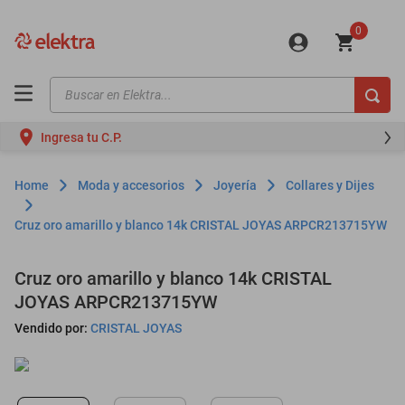
0
Buscar en Elektra...
TÉRMINOS MÁS BUSCADOS
Ingresa tu C.P.
motos
moto
Moda y accesorios
Joyería
Collares y Dijes
celulares
Cruz oro amarillo y blanco 14k CRISTAL JOYAS ARPCR213715YW
iphones
refrigeradores
Cruz oro amarillo y blanco 14k CRISTAL
JOYAS ARPCR213715YW
lavadoras
Vendido por:
CRISTAL JOYAS
colchones
salas
oppo