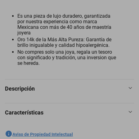
Es una pieza de lujo duradero, garantizada
por nuestra experiencia como marca
Mexicana con más de 40 años de maestría
joyera
Oro 14k de la Más Alta Pureza: Garantía de
brillo inigualable y calidad hipoalergénica.
No compres solo una joya, regala un tesoro
con significado y tradición, una inversion que
se hereda.
Descripción
Características
Cruz oro amarillo y blanco 14k, ORO BICOLOR, Medidas: 18 mm x
26 mm
SKU
1300953062
Aviso de Propiedad Intelectual
Eleva al máximo todos tus looks con nuestras joyas en oro puro de