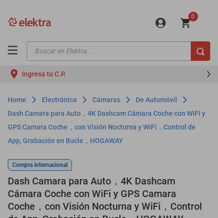
0
Buscar en Elektra...
TÉRMINOS MÁS BUSCADOS
Ingresa tu C.P.
motos
moto
Electrónica
Cámaras
De Automóvil
celulares
Dash Camara para Auto，4K Dashcam Cámara Coche con WiFi y
GPS Camara Coche，con Visión Nocturna y WiFi，Control de
iphones
App, Grabación en Bucle，HOGAWAY
refrigeradores
lavadoras
Compra internacional
Dash Camara para Auto，4K Dashcam
colchones
Cámara Coche con WiFi y GPS Camara
salas
Coche，con Visión Nocturna y WiFi，Control
motoneta