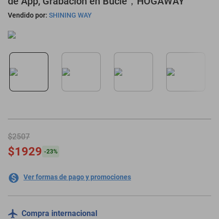
de App, Grabación en Bucle，HOGAWAY
oppo
Vendido por:
SHINING WAY
$2507
$1929
-
23
%
Ver formas de pago y promociones
Compra internacional