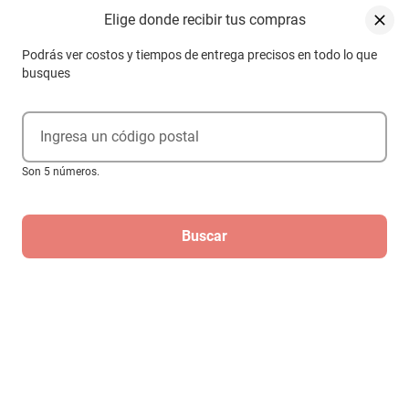
Posición de instalación: Parabrisas
Elige donde recibir tus compras
Apertura del objetivo principal: F2.0
Podrás ver costos y tiempos de entrega precisos en todo lo que
busques
Píxeles de la cámara: 12 millones
Tipo de red: Wi-Fi
Ingresa un código postal
Son 5 números.
Funciones: Posicionamiento, vídeo en bucle, monitorización de
aparcamiento, detección de colisiones, vídeo frontal y trasero,
compartir vídeos cortos
Buscar
Resolución de imagen: 2160P
Velocidad de transmisión: 50 M/s
Cámara de Reversa Portaplaca Con 8
Luces Led- Visión Nocturna, Color Negro
Capacidad de memoria: 2 GB
$1289
$929
-
27
%
Tamaño de la pantalla: 3 pulgadas