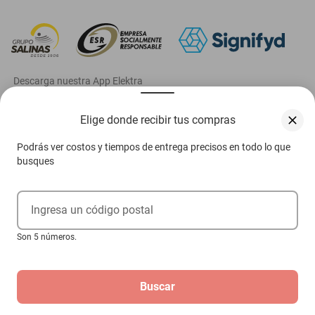
‎ Descarga nuestra App Elektra
Elige donde recibir tus compras
Podrás ver costos y tiempos de entrega precisos en todo lo que
Aviso de privacidad
busques
Ejerce tus derechos ARCO
Ingresa un código postal
Condiciones Venta Digital
Son 5 números.
Condiciones Tienda Física
Las promociones de
www.elektra.mx
pueden diferir de las promociones publicadas en tienda.
El formato de los precios puede verse afectado por las configuraciones y diferencia de
navegadores
Buscar
Derechos reservados 2026 Grupo Elektra