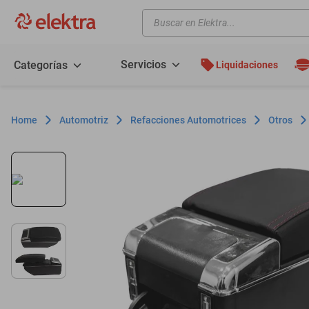
Buscar en Elektra...
TÉRMINOS MÁS BUSCADOS
motos
Servicios
Categorías
Liquidaciones
moto
celulares
Automotriz
Refacciones Automotrices
Otros
iphones
refrigeradores
lavadoras
colchones
salas
motoneta
oppo