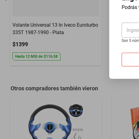
Podrás 
Volante Universal 13 In Iveco Euroturbo
Volante Uni
Ingre
335T 1987-1990 - Plata
S1624 1980
Son 5 núm
$1399
$1399
Hasta
12
MSI
de
$116.58
Hasta
12
MS
Otros compradores también vieron