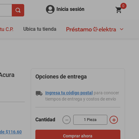
0
Inicia sesión
Ubica tu tienda
tu C.P.
Acura
Opciones de entrega
Ingresa tu código postal
para conocer
tiempos de entrega y costos de envío
－
＋
Cantidad
 de $116.60
Comprar ahora