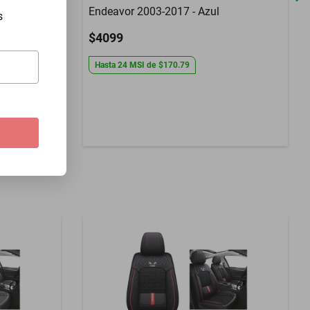
71-1980 -
Endeavor 2003-2017 - Azul
s
$4099
Hasta
24
MSI
de
$170.79