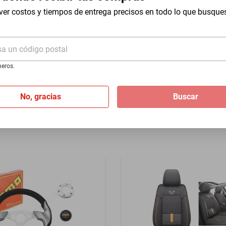
Volkswagen Super Beetle 19
ver costos y tiempos de entrega precisos en todo lo que busque
Azul
$4099
versal 13 In International
sa un código postal
Hasta
24
MSI
de
$170.79
-1982 - Plata
eros.
I
de
$116.58
No, gracias
Buscar