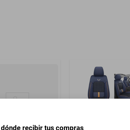
Garantía con Proveedor
azo Codera
 dónde recibir tus compras
5 Pzas Cubreasientos Hielo