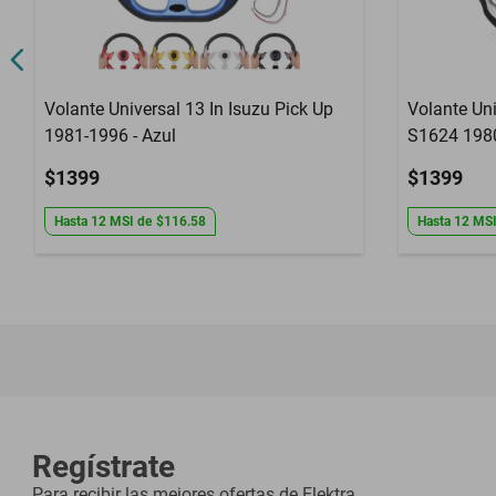
Volante Universal 13 In Isuzu Pick Up
Volante Uni
1981-1996 - Azul
S1624 1980
$1399
$1399
Hasta
12
MSI
de
$116.58
Hasta
12
MS
Regístrate
Para recibir las mejores ofertas de
Elektra