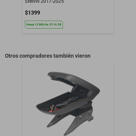
Stelvio 2017-2025
$1399
Hasta
12
MSI
de
$116.58
Otros compradores también vieron