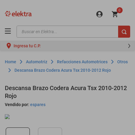
0
Buscar en Elektra...
TÉRMINOS MÁS BUSCADOS
Ingresa tu C.P.
motos
moto
Automotriz
Refacciones Automotrices
Otros
celulares
Descansa Brazo Codera Acura Tsx 2010-2012 Rojo
iphones
Descansa Brazo Codera Acura Tsx 2010-2012
refrigeradores
Rojo
lavadoras
Vendido por:
espares
colchones
salas
motoneta