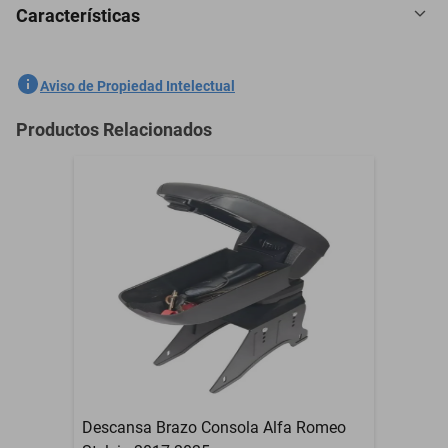
Características
Descansa Brazo Codera Acura Tsx 2010-2012 Rojo
SKU
1301536491
Aviso de Propiedad Intelectual
Marca
GENERICO
Productos Relacionados
Modelo
Tsx
Contenido del Empaque
Descansa Brazo Codera
Garantía con Proveedor
3 Meses
Descansa Brazo Consola Alfa Romeo