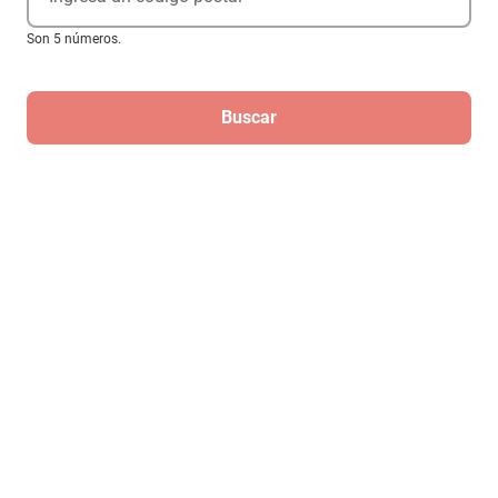
mercadotécnicos de acuerdo al
Aviso de Privacidad
Son 5 números.
Compra ahora
Buscar
Ayuda
Servicios
Acerca de Elektra
‎ Descarga nuestra App Elektra