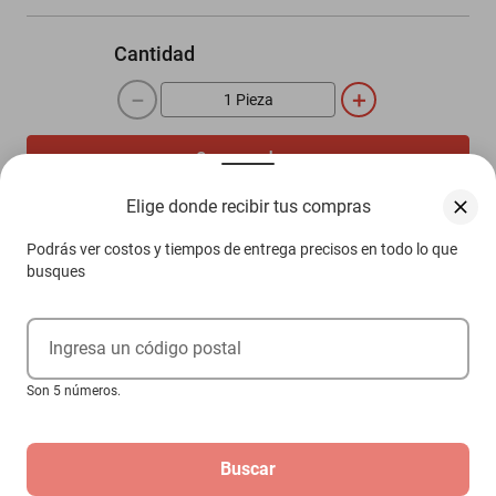
Cantidad
－
＋
Comprar ahora
Agregar al carrito
Elige donde recibir tus compras
Podrás ver costos y tiempos de entrega precisos en todo lo que
busques
Compra 100% protegida
Garantía de Satisfacción
Más información aquí.
Ingresa un código postal
Son 5 números.
Descripción
Buscar