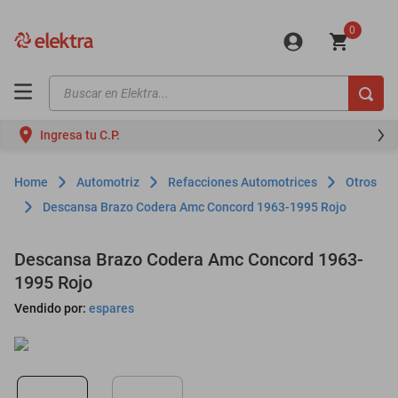
0
Buscar en Elektra...
TÉRMINOS MÁS BUSCADOS
Ingresa tu C.P.
motos
moto
Automotriz
Refacciones Automotrices
Otros
celulares
Descansa Brazo Codera Amc Concord 1963-1995 Rojo
iphones
Descansa Brazo Codera Amc Concord 1963-
refrigeradores
1995 Rojo
lavadoras
Vendido por:
espares
colchones
salas
oppo