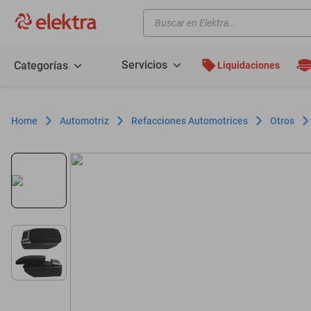
Buscar en Elektra...
TÉRMINOS MÁS BUSCADOS
motos
Servicios
Categorías
Liquidaciones
moto
celulares
Automotriz
Refacciones Automotrices
Otros
iphones
refrigeradores
lavadoras
colchones
salas
motoneta
oppo