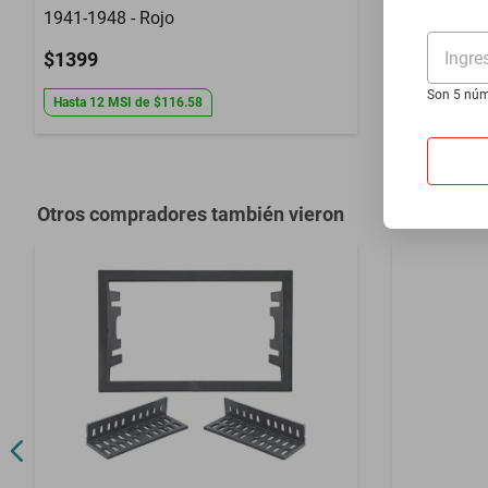
1941-1948 - Rojo
2026-2026 
Ingre
$1399
$1399
Son 5 núm
Hasta
12
MSI
de
$116.58
Hasta
12
MS
Otros compradores también vieron