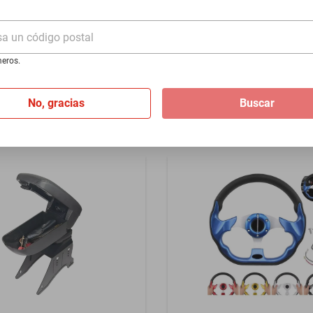
- Negro
219 1951-1960 - Rojo
sa un código postal
$1399
eros.
I
de
$116.58
Hasta
12
MSI
de
$116.58
No, gracias
Buscar