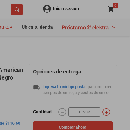
0
Inicia sesión
Ubica tu tienda
tu C.P.
American
Opciones de entrega
Negro
Ingresa tu código postal
para conocer
tiempos de entrega y costos de envío
－
＋
Cantidad
 de $116.60
Comprar ahora