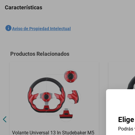
Características
Descansa Brazo Codera American Motors Amx 1977-1980 Negro
SKU
1301536541
Aviso de Propiedad Intelectual
Marca
GENERICO
Modelo
Amx
Productos Relacionados
Contenido del Empaque
Descansa Br
Elige
Podrás 
Volante Universal 13 In Studebaker M5
Volante Un