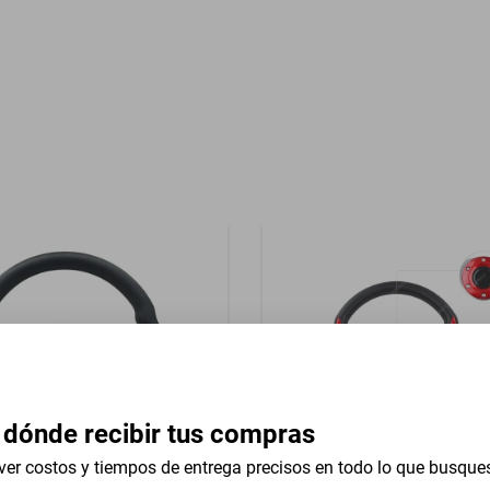
Garantía con Proveedor
azo Codera
 dónde recibir tus compras
ver costos y tiempos de entrega precisos en todo lo que busque
iversal 13 In Ram 1500 Rev
Volante Universal 13 In Mer