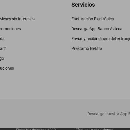
Servicios
eses sin Intereses
Facturación Electrónica
promociones
Descarga App Banco Azteca
uda
Enviar y recibir dinero del extranj
ar?
Préstamo Elektra
go
luciones
‎ Descarga nuestra App E