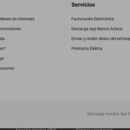
Servicios
eses sin Intereses
Facturación Electrónica
promociones
Descarga App Banco Azteca
uda
Enviar y recibir dinero del extranj
ar?
Préstamo Elektra
go
luciones
‎ Descarga nuestra App E