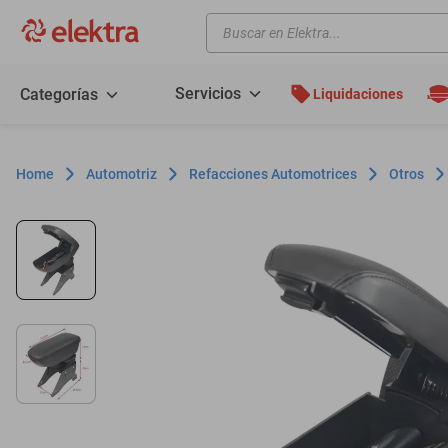
Buscar en Elektra...
TÉRMINOS MÁS BUSCADOS
motos
Servicios
Categorías
Liquidaciones
moto
celulares
Automotriz
Refacciones Automotrices
Otros
iphones
refrigeradores
lavadoras
colchones
salas
oppo
motoneta