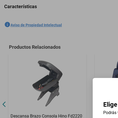
Características
Descansa Brazo Consola Bmw 428I Xdrive Gran Coupe 2015-2016
SKU
1301761605
Aviso de Propiedad Intelectual
Marca
GENERICO
Modelo
428I Xdrive 
Productos Relacionados
Contenido del Empaque
Descansa Br
Elige
Podrás 
Descansa Brazo Consola Hino Fd2220
5 Pzas Cub