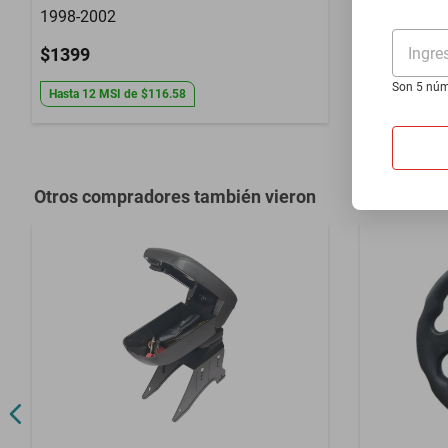
1998-2002
X6000 2025
Ingre
$1399
$4099
Son 5 núm
Hasta
12
MSI
de
$116.58
Hasta
24
MS
Otros compradores también vieron