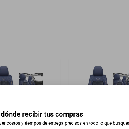
Garantía con Proveedor
Gran Coupe
azo Consola
 dónde recibir tus compras
ver costos y tiempos de entrega precisos en todo lo que busque
reasientos Hielo Shacman
5 Pzas Cubreasientos Hielo