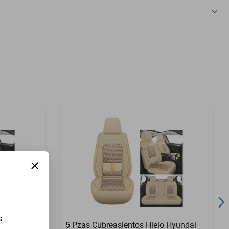
3 Meses
s
 Nash
5 Pzas Cubreasientos Hielo Hyundai