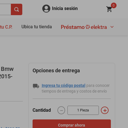
0
Inicia sesión
Ubica tu tienda
tu C.P.
a Bmw
Opciones de entrega
2015-
Ingresa tu código postal
para conocer
tiempos de entrega y costos de envío
－
＋
Cantidad
Comprar ahora