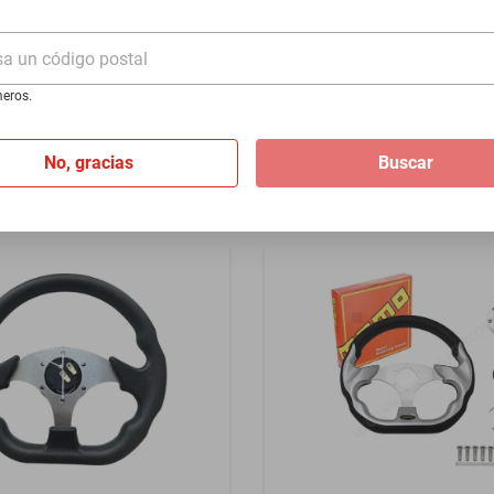
-2025 - Azul
Series 870 1931-1931 - Azul
sa un código postal
$4099
eros.
I
de
$170.79
Hasta
24
MSI
de
$170.79
No, gracias
Buscar