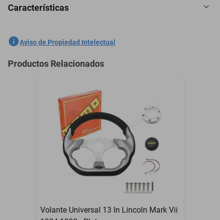
Características
Descansa Brazo Consola Faw Elam 2417 2021-2025
SKU
1301761660
Aviso de Propiedad Intelectual
Marca
GENERICO
Productos Relacionados
Modelo
2417
Descansa Brazo
Contenido del Empaque
Consola
Garantía con Proveedor
3 Meses
Volante Universal 13 In Lincoln Mark Vii