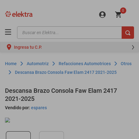
0
Buscar en Elektra...
TÉRMINOS MÁS BUSCADOS
Ingresa tu C.P.
motos
moto
Automotriz
Refacciones Automotrices
Otros
celulares
Descansa Brazo Consola Faw Elam 2417 2021-2025
iphones
Descansa Brazo Consola Faw Elam 2417
refrigeradores
2021-2025
lavadoras
Vendido por:
espares
colchones
salas
oppo