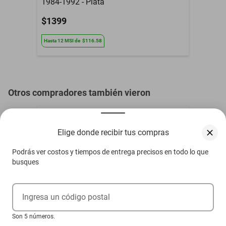
1984-1992 - Plata
$1399
Hasta
12
MSI
de
$116.58
Otros compradores también vieron
Elige donde recibir tus compras
Podrás ver costos y tiempos de entrega precisos en todo lo que
busques
Ingresa un código postal
Son 5 números.