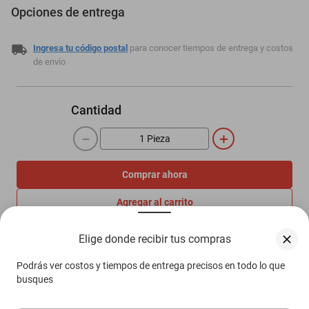
Opciones de entrega
Ingresa tu código postal
para conocer tiempos de entrega y costos
de envío
Cantidad
－
＋
Comprar ahora
Agregar al carrito
Elige donde recibir tus compras
Compra 100% protegida
Podrás ver costos y tiempos de entrega precisos en todo lo que
Garantía de Satisfacción
busques
Más información aquí.