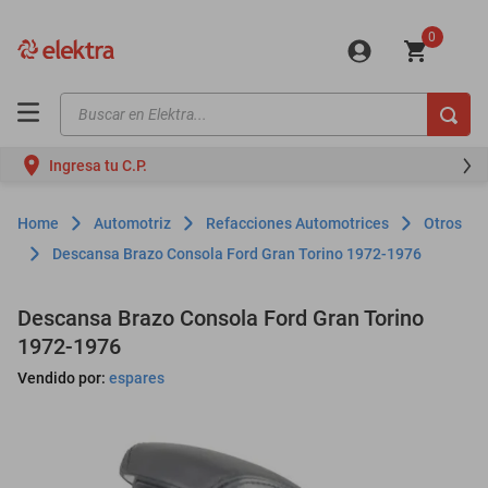
0
Buscar en Elektra...
TÉRMINOS MÁS BUSCADOS
Ingresa tu C.P.
motos
moto
Automotriz
Refacciones Automotrices
Otros
celulares
Descansa Brazo Consola Ford Gran Torino 1972-1976
iphones
Descansa Brazo Consola Ford Gran Torino
refrigeradores
1972-1976
lavadoras
Vendido por:
espares
colchones
salas
oppo