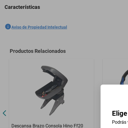
Características
Descansa Brazo Consola Mercedes-Benz A220 2019-2022
SKU
1301761600
Aviso de Propiedad Intelectual
Marca
GENERICO
Modelo
A220
Productos Relacionados
Contenido del Empaque
Descansa Br
Elige
Podrás 
Descansa Brazo Consola Hino Ff20
Volante Uni