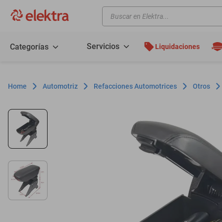
Buscar en Elektra...
TÉRMINOS MÁS BUSCADOS
motos
Servicios
Categorías
Liquidaciones
moto
celulares
Automotriz
Refacciones Automotrices
Otros
iphones
refrigeradores
lavadoras
colchones
salas
motoneta
oppo