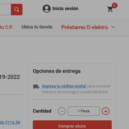
0
Inicia sesión
Ubica tu tienda
tu C.P.
Opciones de entrega
19-2022
Ingresa tu código postal
para conocer
tiempos de entrega y costos de envío
－
＋
Cantidad
 de $116.58
Comprar ahora