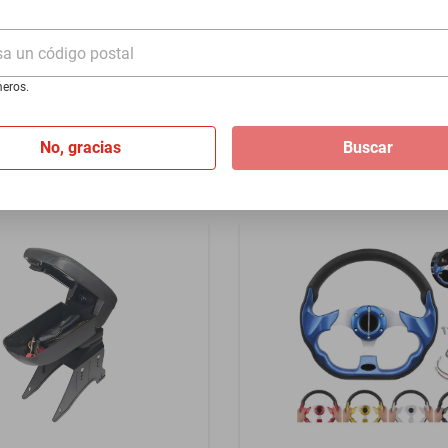
- Azul
2002 - Rojo
sa un código postal
$1399
eros.
I
de
$116.58
Hasta
12
MSI
de
$116.58
No, gracias
Buscar