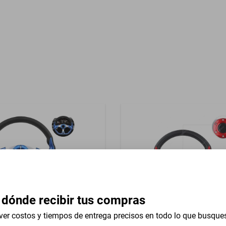
Garantía con Proveedor
azo Consola
 dónde recibir tus compras
ver costos y tiempos de entrega precisos en todo lo que busque
versal 13 In Lincoln Mark Vi
Volante Universal 13 In Isuz