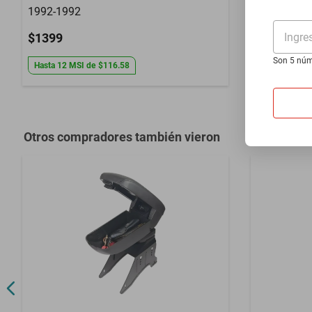
1992-1992
1980-1983 
Ingre
$1399
$1399
Son 5 núm
Hasta
12
MSI
de
$116.58
Hasta
12
MS
Otros compradores también vieron