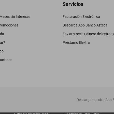
Servicios
eses sin Intereses
Facturación Electrónica
promociones
Descarga App Banco Azteca
uda
Enviar y recibir dinero del extranj
ar?
Préstamo Elektra
go
luciones
‎ Descarga nuestra App E