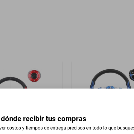
Garantía con Proveedor
ty
azo Consola
 dónde recibir tus compras
ver costos y tiempos de entrega precisos en todo lo que busque
versal 13 In Buick Series 50
Volante Universal 13 In Bm