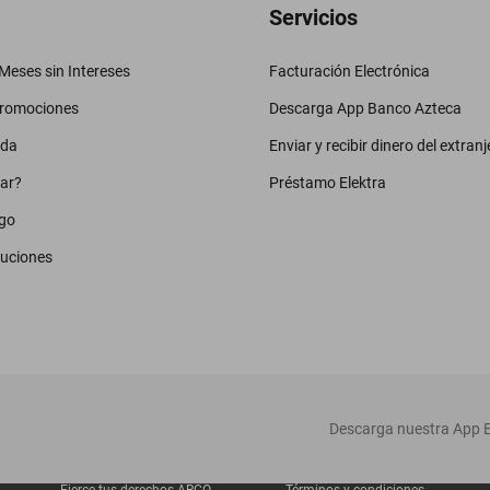
Servicios
eses sin Intereses
Facturación Electrónica
promociones
Descarga App Banco Azteca
uda
Enviar y recibir dinero del extranj
ar?
Préstamo Elektra
go
luciones
‎ Descarga nuestra App E