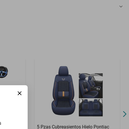
3 Meses
s
w 335 1939-
5 Pzas Cubreasientos Hielo Pontiac