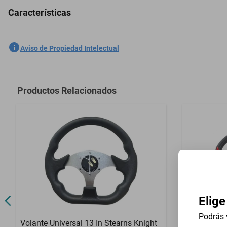
Características
Descansa Brazo Consola Ram Promaster City 2015-2022
SKU
1301761765
Aviso de Propiedad Intelectual
Marca
GENERICO
Modelo
Promaster Ci
Productos Relacionados
Contenido del Empaque
Descansa Br
Elige
Podrás 
Volante Universal 13 In Stearns Knight
Volante Uni