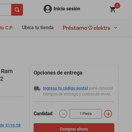
0
Inicia sesión
Ubica tu tienda
tu C.P.
a Ram
Opciones de entrega
22
Ingresa tu código postal
para conocer
tiempos de entrega y costos de envío
－
＋
Cantidad
 de $116.58
Comprar ahora