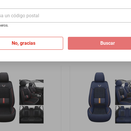
- Rojo
1940 - Azul
sa un código postal
$1399
eros.
I
de
$116.58
Hasta
12
MSI
de
$116.58
No, gracias
Buscar