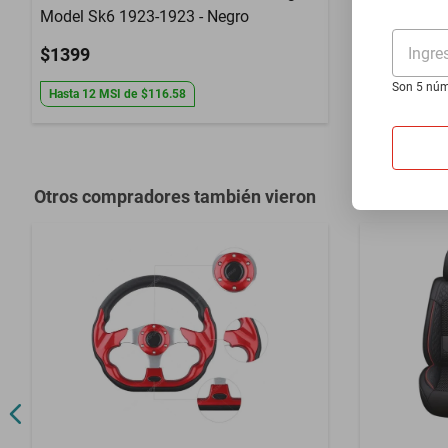
Model Sk6 1923-1923 - Negro
1930-1935 
Ingre
$1399
$1399
Son 5 núm
Hasta
12
MSI
de
$116.58
Hasta
12
MS
Otros compradores también vieron