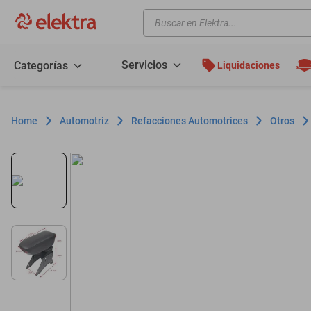
Buscar en Elektra...
TÉRMINOS MÁS BUSCADOS
motos
Servicios
Categorías
Liquidaciones
moto
celulares
Automotriz
Refacciones Automotrices
Otros
iphones
refrigeradores
lavadoras
colchones
salas
motoneta
oppo