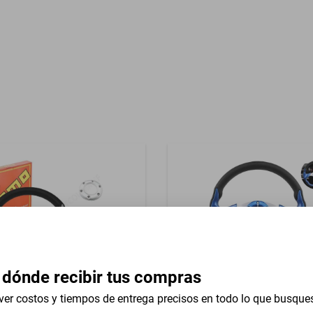
Garantía con Proveedor
azo Consola
 dónde recibir tus compras
ver costos y tiempos de entrega precisos en todo lo que busque
versal 13 In Lincoln Mark Vii
Volante Universal 13 In Linc