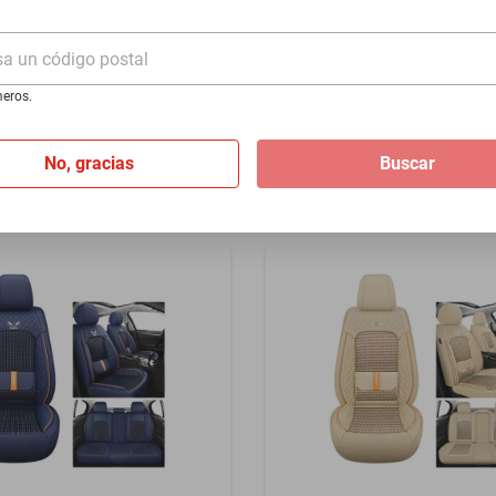
- Plata
1980-1983 - Azul
sa un código postal
$1399
eros.
I
de
$116.58
Hasta
12
MSI
de
$116.58
No, gracias
Buscar