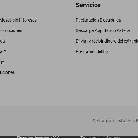
Servicios
eses sin Intereses
Facturación Electrónica
promociones
Descarga App Banco Azteca
uda
Enviar y recibir dinero del extranj
ar?
Préstamo Elektra
go
luciones
‎ Descarga nuestra App E