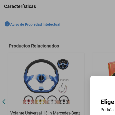
Características
Descansa Brazo Consola Studebaker 7E13D 1962-1962
SKU
1301762011
Aviso de Propiedad Intelectual
Marca
GENERICO
Modelo
7E13D
Productos Relacionados
Contenido del Empaque
Descansa Br
Elige
Podrás 
Volante Universal 13 In Mercedes-Benz
Volante Uni