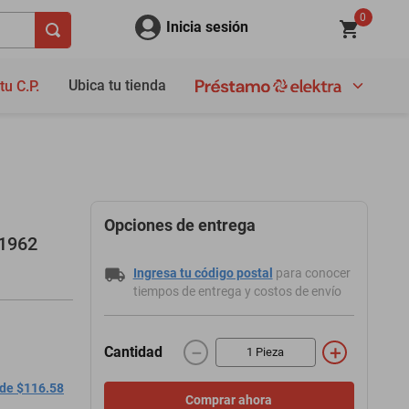
0
Inicia sesión
Ubica tu tienda
tu C.P.
Opciones de entrega
-1962
Ingresa tu código postal
para conocer
tiempos de entrega y costos de envío
－
＋
Cantidad
 de $116.58
Comprar ahora