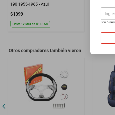
190 1955-1965 - Azul
1984-1992 
Ingre
$1399
$1399
Son 5 núm
Hasta
12
MSI
de
$116.58
Hasta
12
MS
Otros compradores también vieron