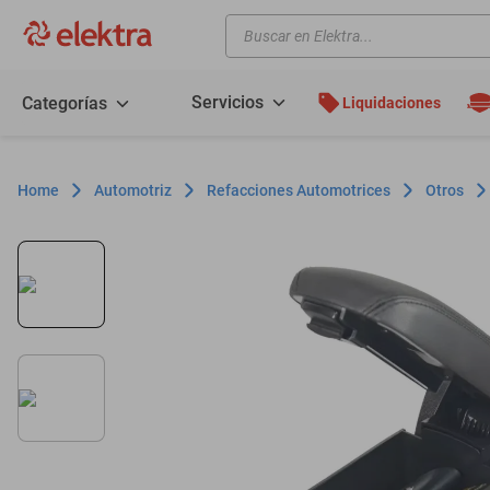
Buscar en Elektra...
TÉRMINOS MÁS BUSCADOS
motos
Servicios
Categorías
Liquidaciones
moto
celulares
Automotriz
Refacciones Automotrices
Otros
iphones
refrigeradores
lavadoras
colchones
salas
oppo
motoneta