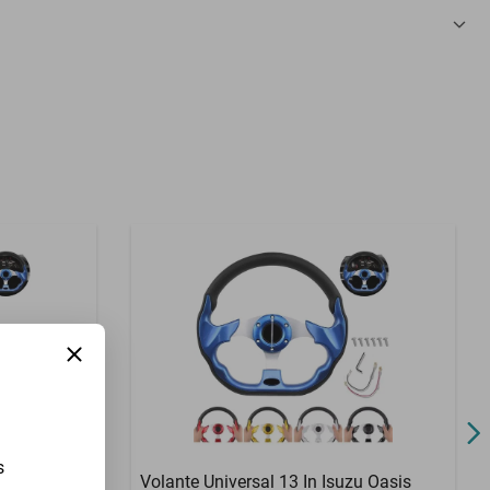
3 Meses
s
oln Mark Vi
Volante Universal 13 In Isuzu Oasis