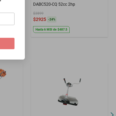
DABC520-CQ 52cc 2hp
$3899
$2925
-
24
%
Hasta
6
MSI
de
$487.5