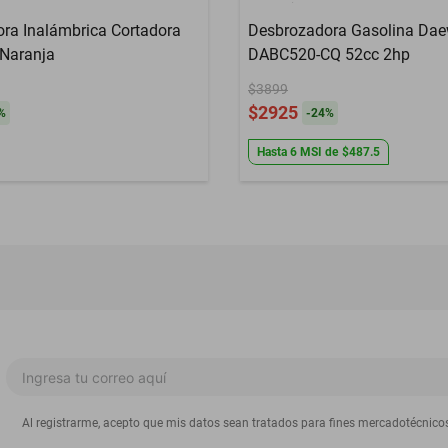
ra Inalámbrica Cortadora
Desbrozadora Gasolina Da
Naranja
DABC520-CQ 52cc 2hp
$3899
$2925
%
-
24
%
Hasta
6
MSI
de
$487.5
Al registrarme, acepto que mis datos sean tratados para fines mercadotécnico