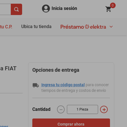
0
Inicia sesión
Ubica tu tienda
tu C.P.
a FIAT
Opciones de entrega
Ingresa tu código postal
para conocer
tiempos de entrega y costos de envío
－
＋
Cantidad
Comprar ahora
iones