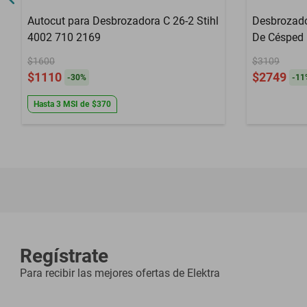
Autocut para Desbrozadora C 26-2 Stihl
Desbrozado
4002 710 2169
De Césped 
$1600
$3109
$1110
$2749
-
30
%
-
11
Hasta
3
MSI
de
$370
Regístrate
Para recibir las mejores ofertas de
Elektra