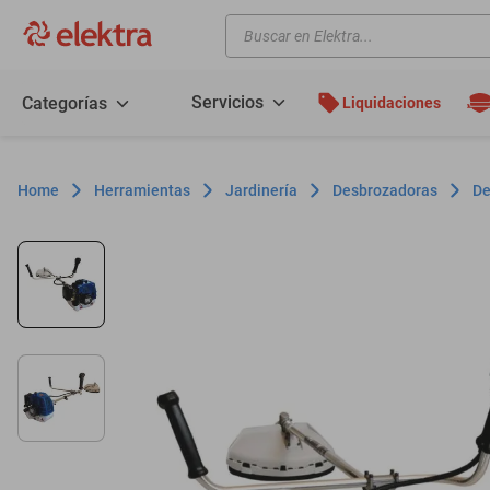
Buscar en Elektra...
TÉRMINOS MÁS BUSCADOS
motos
Servicios
Categorías
Liquidaciones
moto
celulares
Herramientas
Jardinería
Desbrozadoras
De
iphones
refrigeradores
lavadoras
colchones
salas
motoneta
oppo