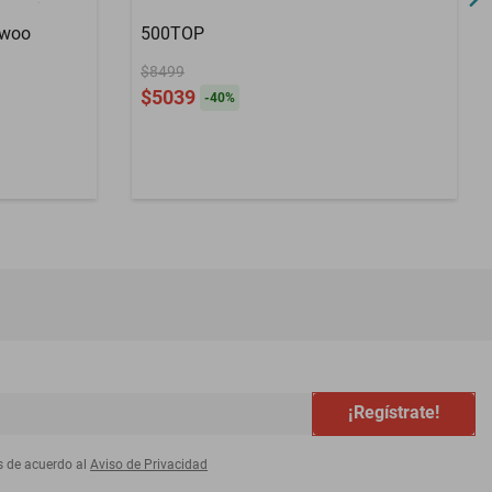
ewoo
500TOP
$8499
$5039
-
40
%
¡Regístrate!
s de acuerdo al
Aviso de Privacidad