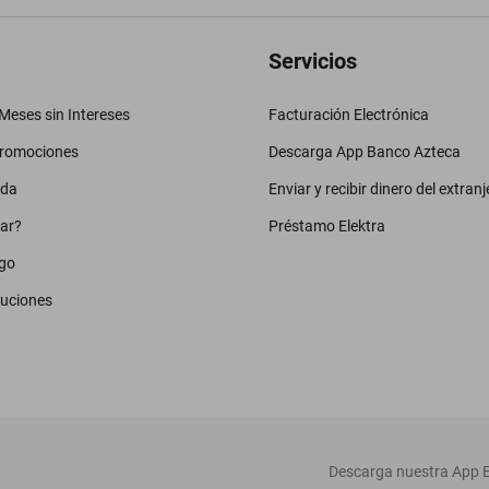
Servicios
eses sin Intereses
Facturación Electrónica
promociones
Descarga App Banco Azteca
uda
Enviar y recibir dinero del extranj
ar?
Préstamo Elektra
go
luciones
‎ Descarga nuestra App E