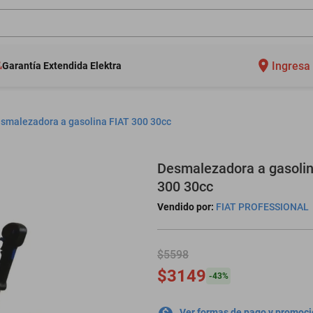
Ingresa 
Garantía Extendida Elektra
smalezadora a gasolina FIAT 300 30cc
Desmalezadora a gasolin
300 30cc
Vendido por:
FIAT PROFESSIONAL
$5598
$3149
-
43
%
Ver formas de pago y promoc