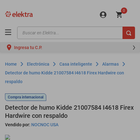
0
Buscar en Elektra...
TÉRMINOS MÁS BUSCADOS
Ingresa tu C.P.
motos
moto
Electrónica
Casa inteligente
Alarmas
celulares
Detector de humo Kidde 21007584 I4618 Firex Hardwire con
respaldo
iphones
refrigeradores
Compra internacional
lavadoras
Detector de humo Kidde 21007584 I4618 Firex
Hardwire con respaldo
colchones
Vendido por:
NOCNOC USA
salas
oppo