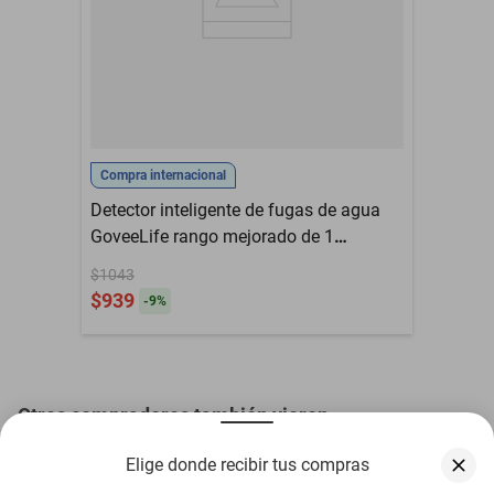
Bluetooth
No
Alarma arnés de
cableado hardware de
Contenido del Empaque
montaje manual de
usuario
Meses de Garantía
NO APLICA
Compra internacional
Detector inteligente de fugas de agua
GoveeLife rango mejorado de 1
segundo a 550 m
$1043
$939
-
9
%
Otros compradores también vieron
Elige donde recibir tus compras