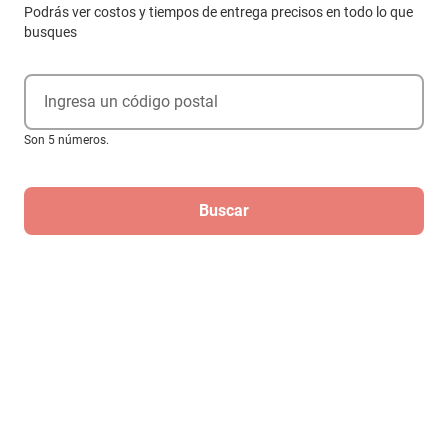
Podrás ver costos y tiempos de entrega precisos en todo lo que
busques
Ingresa un código postal
Son 5 números.
Buscar
Compra internacional
Detector de humo Kidde 21007584
I4618 Firex Hardwire con respaldo
$2717
$2364
-
12
%