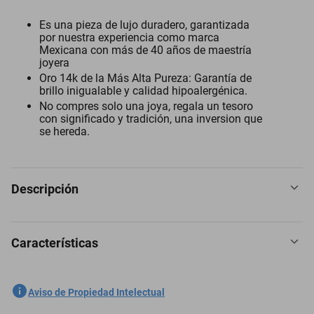
Es una pieza de lujo duradero, garantizada
por nuestra experiencia como marca
Mexicana con más de 40 años de maestría
joyera
Oro 14k de la Más Alta Pureza: Garantía de
brillo inigualable y calidad hipoalergénica.
No compres solo una joya, regala un tesoro
con significado y tradición, una inversion que
se hereda.
Descripción
Características
Dije corazon hueco oro 14k, ORO AMARILLO, Medidas: 14.04 mm x
10.9 mm
SKU
1300953046
Aviso de Propiedad Intelectual
Eleva al máximo todos tus looks con nuestras joyas en oro puro de