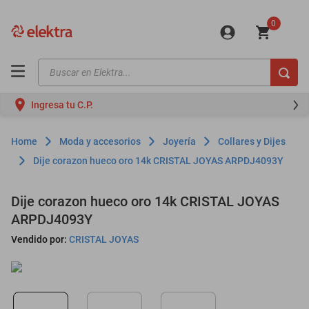
0
Buscar en Elektra...
TÉRMINOS MÁS BUSCADOS
Ingresa tu C.P.
motos
moto
Moda y accesorios
Joyería
Collares y Dijes
celulares
Dije corazon hueco oro 14k CRISTAL JOYAS ARPDJ4093Y
iphones
Dije corazon hueco oro 14k CRISTAL JOYAS
refrigeradores
ARPDJ4093Y
lavadoras
Vendido por:
CRISTAL JOYAS
colchones
salas
oppo