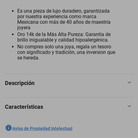
Es una pieza de lujo duradero, garantizada
por nuestra experiencia como marca
Mexicana con más de 40 años de maestría
joyera
Oro 14k de la Más Alta Pureza: Garantía de
brillo inigualable y calidad hipoalergénica.
No compres solo una joya, regala un tesoro
con significado y tradición, una inversion que
se hereda.
Descripción
Características
Dije corazon oro 14k, ORO AMARILLO, Medidas: 14 mm x 13 mm
Eleva al máximo todos tus looks con nuestras joyas en oro puro de
SKU
1300953098
Aviso de Propiedad Intelectual
14k, son un básico infalible con diseño cómodo , ideal para todas