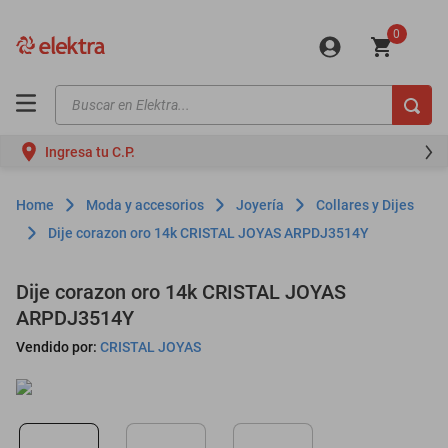
0
Buscar en Elektra...
TÉRMINOS MÁS BUSCADOS
Ingresa tu C.P.
motos
moto
Moda y accesorios
Joyería
Collares y Dijes
celulares
Dije corazon oro 14k CRISTAL JOYAS ARPDJ3514Y
iphones
Dije corazon oro 14k CRISTAL JOYAS
refrigeradores
ARPDJ3514Y
lavadoras
Vendido por:
CRISTAL JOYAS
colchones
salas
motoneta