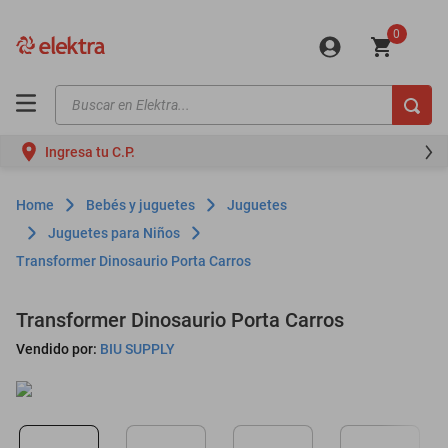
0
Buscar en Elektra...
TÉRMINOS MÁS BUSCADOS
Ingresa tu C.P.
motos
moto
Bebés y juguetes
Juguetes
celulares
Juguetes para Niños
Transformer Dinosaurio Porta Carros
iphones
refrigeradores
Transformer Dinosaurio Porta Carros
lavadoras
Vendido por:
BIU SUPPLY
colchones
salas
oppo