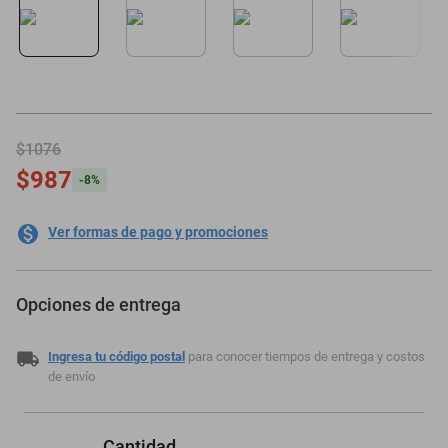
minisplit
$1076
$987
-
8
%
Ver formas de pago y promociones
Opciones de entrega
Ingresa tu código postal
para conocer tiempos de entrega y costos
de envío
Cantidad